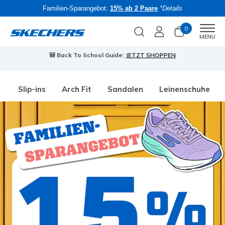
Familien-Sparangebot:
15% ab 2 Paare
*Details
0
Men
MENU
🎒 Back To School Guide:
JETZT SHOPPEN
Slip-ins
Arch Fit
Sandalen
Leinenschuhe