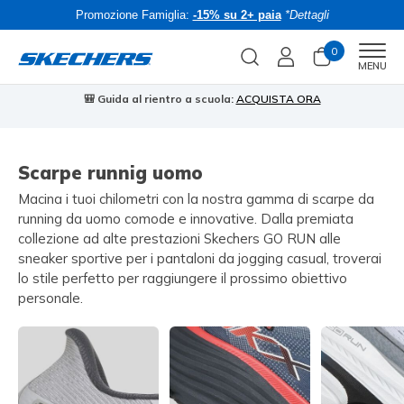
Promozione Famiglia:
-15% su 2+ paia
*Dettagli
0
Men
MENU
🎒 Guida al rientro a scuola:
ACQUISTA ORA
⭐
Scarpe runnig uomo
Macina i tuoi chilometri con la nostra gamma di scarpe da
running da uomo comode e innovative. Dalla premiata
collezione ad alte prestazioni Skechers GO RUN alle
sneaker sportive per i pantaloni da jogging casual, troverai
lo stile perfetto per raggiungere il prossimo obiettivo
personale.