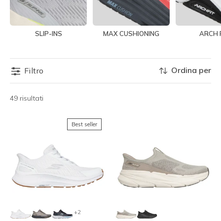
SLIP-INS
MAX CUSHIONING
ARCH 
Ordina per
Filtro
49 risultati
Best seller
+2