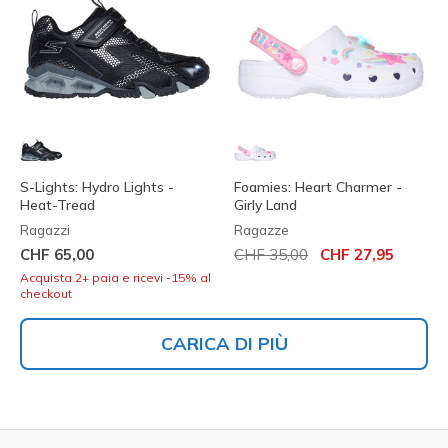
S-Lights: Hydro Lights -
Foamies: Heart Charmer -
Heat-Tread
Girly Land
Ragazzi
Ragazze
Prezzo ridotto da
per
CHF 65,00
CHF 35,00
CHF 27,95
Acquista 2+ paia e ricevi -15% al
checkout
CARICA DI PIÙ