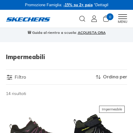
Promozione Famiglia:
-15% su 2+ paia
*Dettagli
0
Men
MENU
🎒 Guida al rientro a scuola:
ACQUISTA ORA
⭐
Impermeabili
Ordina per
Filtro
14 risultati
Impermeabile