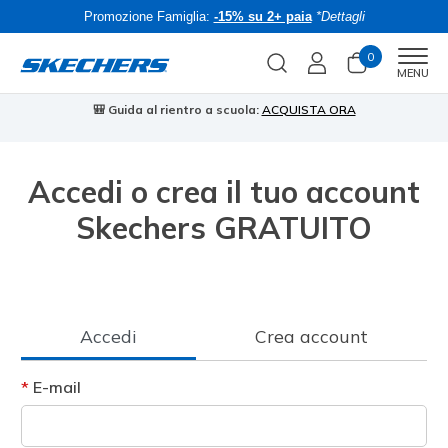
Promozione Famiglia:
-15% su 2+ paia
*Dettagli
0
Men
MENU
🎒 Guida al rientro a scuola:
ACQUISTA ORA
⭐
Accedi o crea il tuo account
Skechers GRATUITO
Accedi
Crea account
E-mail