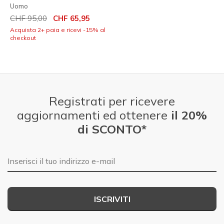
Uomo
Prezzo ridotto da
per
CHF 95,00
CHF 65,95
Acquista 2+ paia e ricevi -15% al
checkout
Registrati per ricevere
aggiornamenti ed ottenere
il 20%
di SCONTO*
E-mail
ISCRIVITI