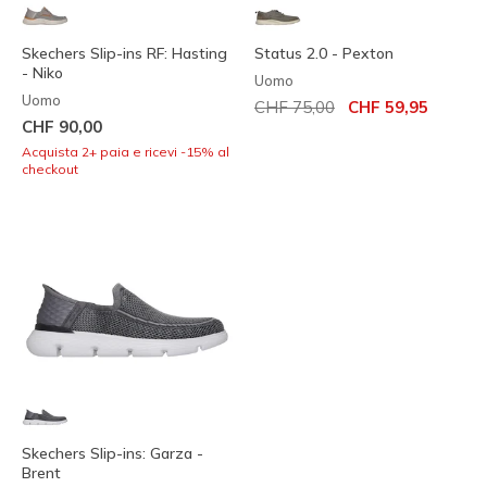
Skechers Slip-ins RF: Hasting
Status 2.0 - Pexton
- Niko
Uomo
Uomo
Prezzo ridotto da
per
CHF 75,00
CHF 59,95
CHF 90,00
Acquista 2+ paia e ricevi -15% al
checkout
Skechers Slip-ins: Garza -
Brent