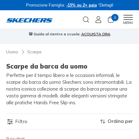
Promozione Famiglia:
-15% su 2+ paia
*Dettagli
0
Men
MENU
🎒 Guida al rientro a scuola:
ACQUISTA ORA
⭐
Uomo
Scarpe
Scarpe da barca da uomo
Perfette per il tempo libero e le occasioni informali, le
scarpe da barca da uomo Skechers sono intramontabili. La
nostra iconica collezione di scarpe da barca propone una
vasta gamma di modelli, dalle eleganti versioni stringate
alle pratiche Hands Free Slip-ins.
Ordina per
Filtro
9 risultati