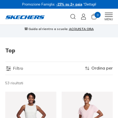
Promozione Famiglia:
-15% su 2+ paia
*Dettagli
0
Men
MENU
🎒 Guida al rientro a scuola:
ACQUISTA ORA
⭐
Top
Ordina per
Filtro
53 risultati