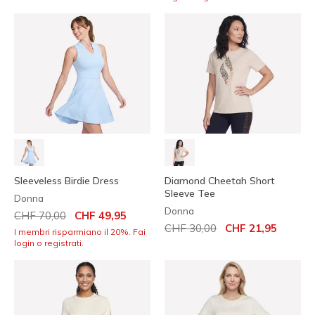
Sleeveless Birdie Dress
Diamond Cheetah Short
Sleeve Tee
Donna
Donna
Prezzo ridotto da
per
CHF 70,00
CHF 49,95
Prezzo ridotto da
per
CHF 30,00
CHF 21,95
I membri risparmiano il 20%. Fai
login o registrati.