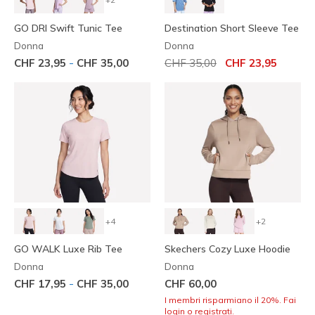
GO DRI Swift Tunic Tee
Destination Short Sleeve Tee
Donna
Donna
Prezzo ridotto da
per
-
CHF 23,95
CHF 35,00
CHF 35,00
CHF 23,95
+4
+2
GO WALK Luxe Rib Tee
Skechers Cozy Luxe Hoodie
Donna
Donna
-
CHF 17,95
CHF 35,00
CHF 60,00
I membri risparmiano il 20%. Fai
login o registrati.