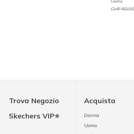
Uomo
Prezzo rid
CHF 60,0
Trova Negozio
Acquista
Skechers VIP⭐
Donna
Uomo