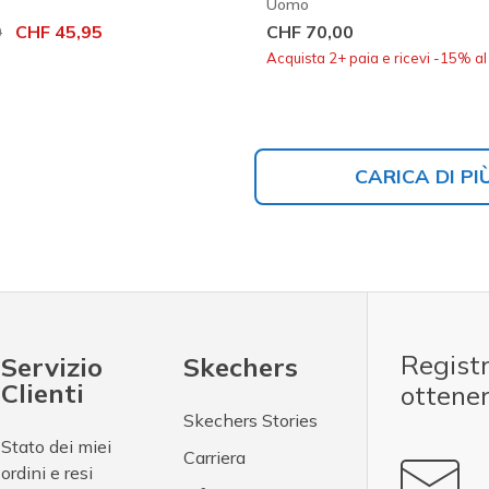
Uomo
otto da
0
per
CHF 45,95
CHF 70,00
Acquista 2+ paia e ricevi -15% a
CARICA DI PI
Registr
Servizio
Skechers
Clienti
ottene
Skechers Stories
Stato dei miei
Carriera
ordini e resi