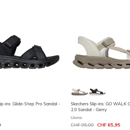
ip-ins: Glide-Step Pro Sandal -
Skechers Slip-ins: GO WALK 
2.0 Sandal - Gerry
Uomo
0
Prezzo ridotto da
CHF 95,00
per
CHF 65,95