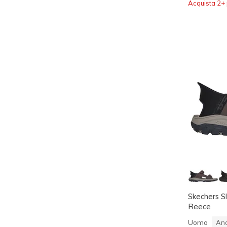
Acquista 2+ 
Skechers Sl
Reece
Uomo
Anc