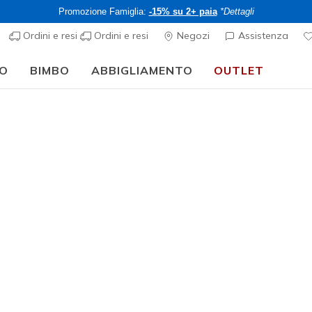
Promozione Famiglia:
-15% su 2+ paia
*Dettagli
Ordini e resi
Ordini e resi
Negozi
Assistenza
O
BIMBO
ABBIGLIAMENTO
OUTLET
🎒 Guida al rientro a scuola:
ACQUISTA ORA
ali da uomo
ali e
infradito da uomo
Skechers, scarpe progettate per garanti
in memory foam, il supporto per
arco plantare
e le tecnologie all
di
scarpe da barca
e i modelli
GO WALK
, ideali per uno stile di vit