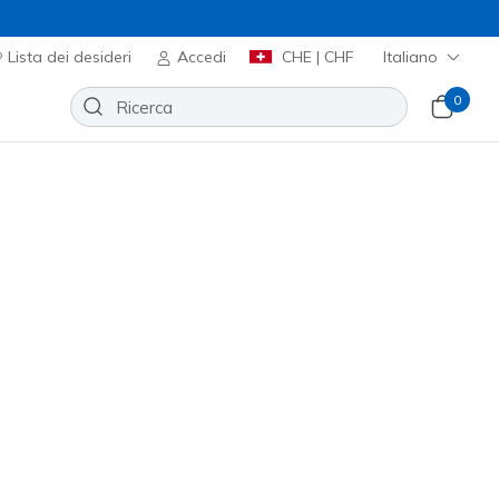
Lista dei desideri
Accedi
CHE | CHF
Italiano
0
re il massimo comfort, grazie
'avanguardia. Esplora anche la
a attivo.
Ordina per