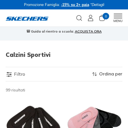
Promozione Famiglia:
-15% su 2+ paia
*Dettagli
0
Men
MENU
🎒 Guida al rientro a scuola:
ACQUISTA ORA
⭐
Calzini Sportivi
Ordina per
Filtro
99 risultati