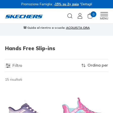
Promozione Famiglia:
-15% su 2+ paia
*Dettagli
0
Men
MENU
🎒 Guida al rientro a scuola:
ACQUISTA ORA
⭐
Hands Free Slip-ins
Ordina per
Filtro
15 risultati