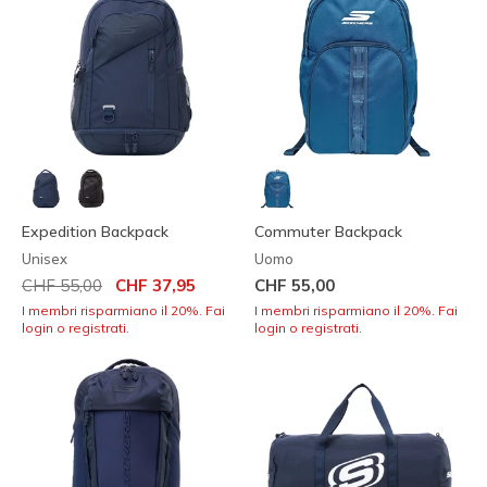
Expedition Backpack
Commuter Backpack
Unisex
Uomo
Prezzo ridotto da
per
CHF 55,00
CHF 37,95
CHF 55,00
I membri risparmiano il 20%. Fai
I membri risparmiano il 20%. Fai
login o registrati.
login o registrati.