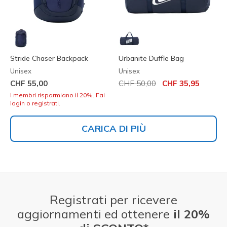
Stride Chaser Backpack
Urbanite Duffle Bag
Unisex
Unisex
Prezzo ridotto da
per
CHF 55,00
CHF 50,00
CHF 35,95
I membri risparmiano il 20%. Fai
login o registrati.
CARICA DI PIÙ
Registrati per ricevere
aggiornamenti ed ottenere
il 20%