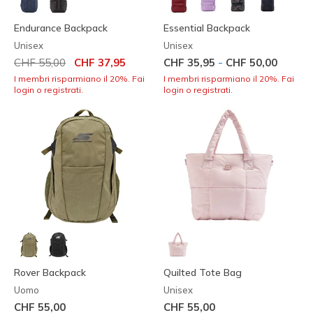
Endurance Backpack
Essential Backpack
Unisex
Unisex
Prezzo ridotto da
per
-
CHF 55,00
CHF 37,95
CHF 35,95
CHF 50,00
I membri risparmiano il 20%. Fai
I membri risparmiano il 20%. Fai
login o registrati.
login o registrati.
Rover Backpack
Quilted Tote Bag
Uomo
Unisex
CHF 55,00
CHF 55,00