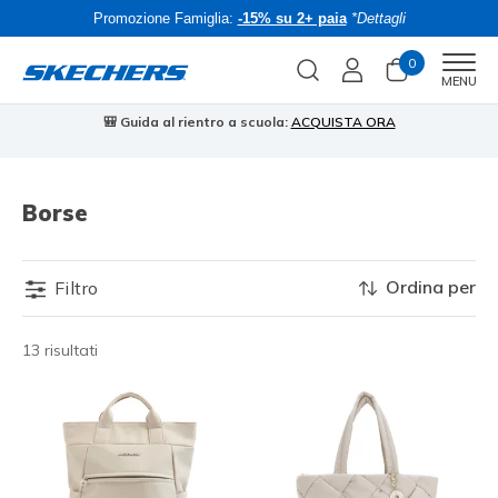
Promozione Famiglia:
-15% su 2+ paia
*Dettagli
0
Men
MENU
🎒 Guida al rientro a scuola:
ACQUISTA ORA
⭐
Borse
Ordina per
Filtro
13 risultati