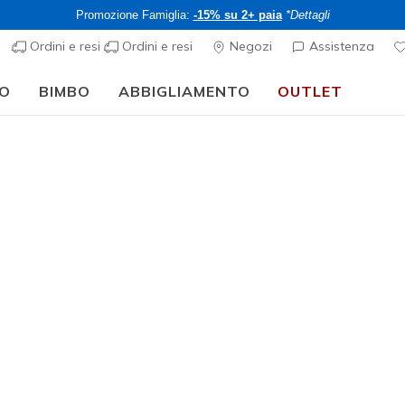
Promozione Famiglia:
-15% su 2+ paia
*Dettagli
Ordini e resi
Ordini e resi
Negozi
Assistenza
O
BIMBO
ABBIGLIAMENTO
OUTLET
🎒 Guida al rientro a scuola:
ACQUISTA ORA
 crea il tuo account Skechers
Accedi
Crea account
Nome