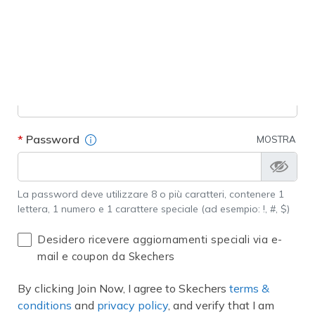
Cognome
Descrizione campo
E-mail
Descrizione campo
Password
MOSTRA
La password deve utilizzare 8 o più caratteri, contenere 1
lettera, 1 numero e 1 carattere speciale (ad esempio: !, #, $)
Desidero ricevere aggiornamenti speciali via e-
mail e coupon da Skechers
By clicking Join Now, I agree to Skechers
terms &
conditions
and
privacy policy
, and verify that I am