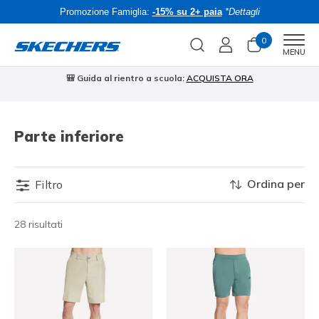
Promozione Famiglia:
-15% su 2+ paia
*Dettagli
0
Men
MENU
🎒 Guida al rientro a scuola:
ACQUISTA ORA
⭐
Parte inferiore
Ordina per
Filtro
28 risultati