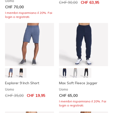
Uomo
Prezzo ridotto da
per
CHF 90,00
CHF 63,95
CHF 70,00
I membri risparmiano il 20%. Fai
login o registrati.
Explorer 9 Inch Short
Max Soft Fleece Jogger
Uomo
Uomo
Prezzo ridotto da
per
CHF 35,00
CHF 19,95
CHF 65,00
I membri risparmiano il 20%. Fai
login o registrati.