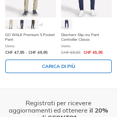
+2
GO WALK Premium 5 Pocket
Skechers Slip-ins Pant
Pant
Controller Classic
Uomo
Uomo
Prezzo ridotto da
per
-
CHF 47,95
CHF 49,95
CHF 65,00
CHF 45,95
CARICA DI PIÙ
Registrati per ricevere
aggiornamenti ed ottenere
il 20%