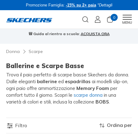
Promozione Famiglia:
-15% su 2+ paia
*Dettagli
0
Men
MENU
🎒 Guida al rientro a scuola:
ACQUISTA ORA
⭐
Donna
Scarpe
Ballerine e Scarpe Basse
Trova il paio perfetto di scarpe basse Skechers da donna.
Dalle eleganti
ballerine
ed
espadrillas
ai modelli slip-on,
ogni paio offre ammortizzazione
Memory Foam
per
comfort tutto il giorno. Scopri le
scarpe donna
in una
varietà di colori e stili, inclusa la collezione
BOBS
.
Ordina per
Filtro