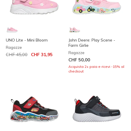
UNO Lite - Mini Bloom
John Deere: Play Scene -
Farm Girlie
Ragazze
Ragazze
Prezzo ridotto da
per
CHF 45,00
CHF 31,95
CHF 50,00
Acquista 2+ paia e ricevi -15% al
checkout