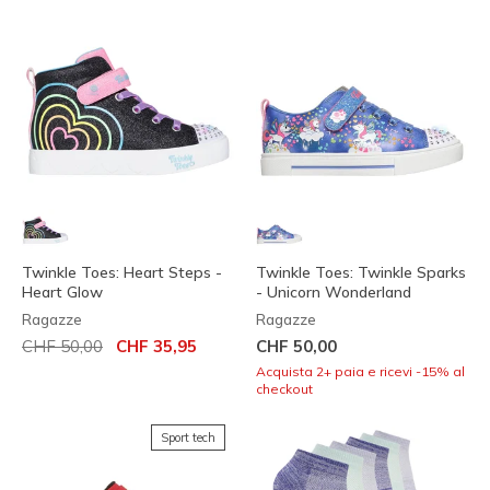
Twinkle Toes: Heart Steps -
Twinkle Toes: Twinkle Sparks
Heart Glow
- Unicorn Wonderland
Ragazze
Ragazze
Prezzo ridotto da
per
CHF 50,00
CHF 35,95
CHF 50,00
Acquista 2+ paia e ricevi -15% al
checkout
Sport tech