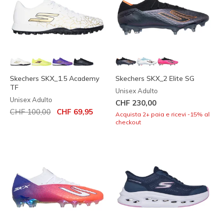
Skechers SKX_1.5 Academy
Skechers SKX_2 Elite SG
TF
Unisex Adulto
Unisex Adulto
CHF 230,00
Prezzo ridotto da
per
CHF 100,00
CHF 69,95
Acquista 2+ paia e ricevi -15% al
checkout