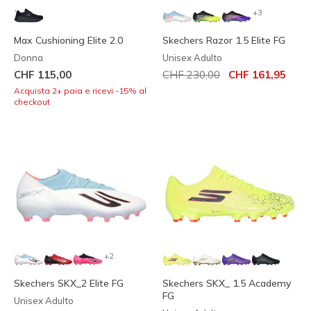
+3
Max Cushioning Elite 2.0
Skechers Razor 1.5 Elite FG
Donna
Unisex Adulto
Prezzo ridotto da
per
CHF 115,00
CHF 230,00
CHF 161,95
Acquista 2+ paia e ricevi -15% al
checkout
+2
Skechers SKX_2 Elite FG
Skechers SKX_ 1.5 Academy
FG
Unisex Adulto