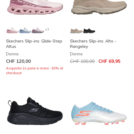
+3
Skechers Slip-ins: Glide-Step
Skechers Slip-ins: Alto -
Altus
Rangeley
Donna
Donna
Prezzo ridotto da
per
CHF 120,00
CHF 100,00
CHF 69,95
Acquista 2+ paia e ricevi -15% al
checkout