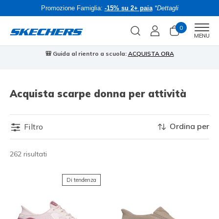
Promozione Famiglia:
-15% su 2+ paia
*Dettagli
0
Men
MENU
🎒 Guida al rientro a scuola:
ACQUISTA ORA
⭐
Acquista scarpe donna per attività
Ordina per
Filtro
262 risultati
Di tendenza