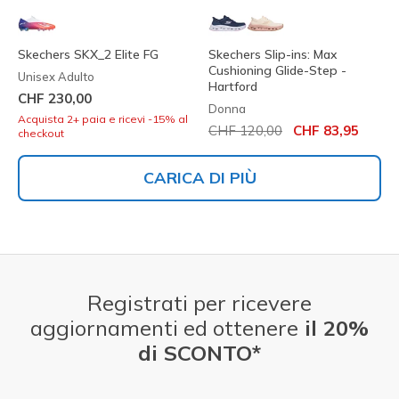
Skechers SKX_2 Elite FG
Skechers Slip-ins: Max
Cushioning Glide-Step -
Unisex Adulto
Hartford
CHF 230,00
Donna
Acquista 2+ paia e ricevi -15% al
Prezzo ridotto da
per
CHF 120,00
CHF 83,95
checkout
CARICA DI PIÙ
Registrati per ricevere
aggiornamenti ed ottenere
il 20%
di SCONTO*