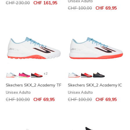
Unisex Adulto
Prezzo ridotto da
per
CHF 230,00
CHF 161,95
Prezzo ridotto da
per
CHF 100,00
CHF 69,95
+2
Skechers SKX_2 Academy TF
Skechers SKX_2 Academy IC
Unisex Adulto
Unisex Adulto
Prezzo ridotto da
per
Prezzo ridotto da
per
CHF 100,00
CHF 69,95
CHF 100,00
CHF 69,95