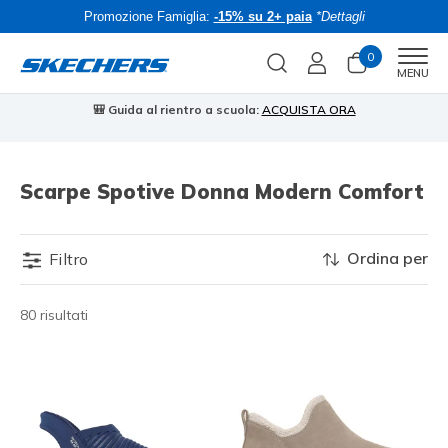
Promozione Famiglia:
-15% su 2+ paia
*Dettagli
0
Men
MENU
🎒 Guida al rientro a scuola:
ACQUISTA ORA
⭐
Scarpe Spotive Donna Modern Comfort
Ordina per
Filtro
80 risultati