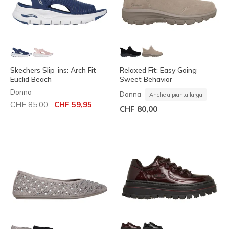
Skechers Slip-ins: Arch Fit -
Relaxed Fit: Easy Going -
Euclid Beach
Sweet Behavior
Donna
Donna
Anche a pianta larga
Prezzo ridotto da
per
CHF 85,00
CHF 59,95
CHF 80,00