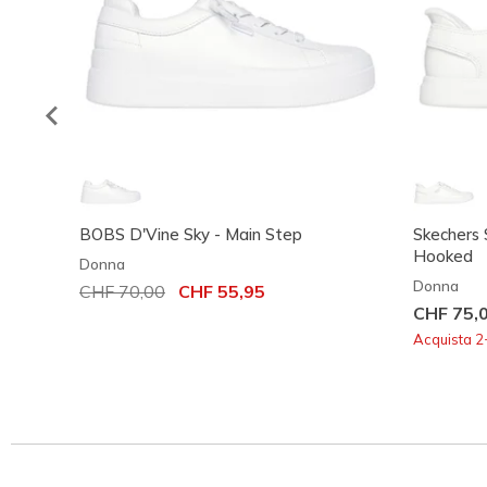
BOBS D'Vine Sky - Main Step
Skechers 
Hooked
Donna
Donna
Prezzo ridotto da
CHF 70,00
per
CHF 55,95
CHF 75,
Acquista 2+