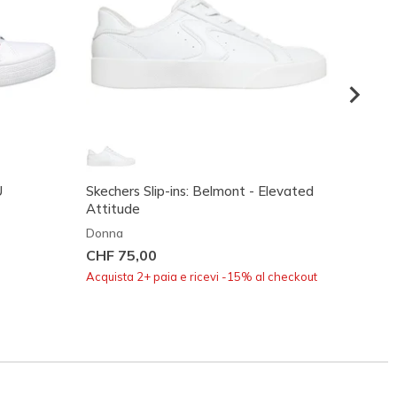
U
Skechers Slip-ins: Belmont - Elevated
Skeche
Attitude
Easy -
Donna
Donna
CHF 75,00
CHF 8
Acquista 2+ paia e ricevi -15% al checkout
Acquist