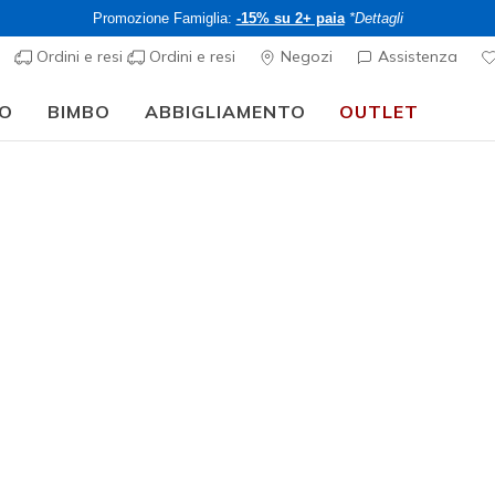
Promozione Famiglia:
-15% su 2+ paia
*Dettagli
Ordini e resi
Ordini e resi
Negozi
Assistenza
O
BIMBO
ABBIGLIAMENTO
OUTLET
⭐
Skechers VIP:
reso gratuito entro 45 giorni per i memberi
Iscriviti
⭐
Donna
Best seller
Skechers 
Sweet
7
Valutazione clie
CHF 75,