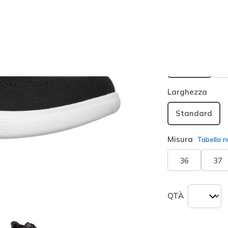
Acquista 2+ pa
Colore
Nero
(#
seleziona
Larghezza
Standard
Misura
Tabella n
36
37
QTÀ