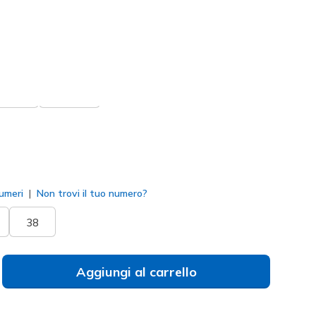
ia e ricevi -15% al checkout
114815
BLK
)
to
umeri
Non trovi il tuo numero?
38
Aggiungi al carrello