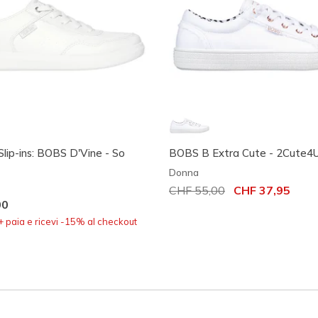
Slip-ins: BOBS D'Vine - So
BOBS B Extra Cute - 2Cute4
Donna
Prezzo ridotto da
CHF 55,00
per
CHF 37,95
00
 paia e ricevi -15% al checkout