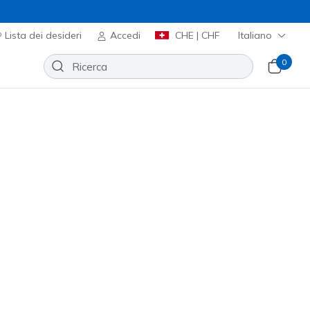
Lista dei desideri
Accedi
CHE | CHF
Italiano
0
Slip-ins: BOBS Skip Cute - Keep It
Aggiungi alla lista dei desideri
08 recensioni
nte 5 su 5
00
incl. IVA