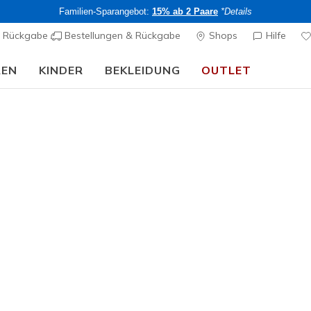
Familien-Sparangebot:
15% ab 2 Paare
*Details
& Rückgabe
Bestellungen & Rückgabe
Shops
Hilfe
REN
KINDER
BEKLEIDUNG
OUTLET
⭐
Skechers VIP:
45 Tage kostenlose Rückgabe für Mitglieder
Jetzt anm
rch Fit
Sandalen
Leinensc