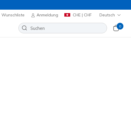
Wunschliste
Anmeldung
CHE | CHF
Deutsch
0
elden
⭐
huhe
Sport