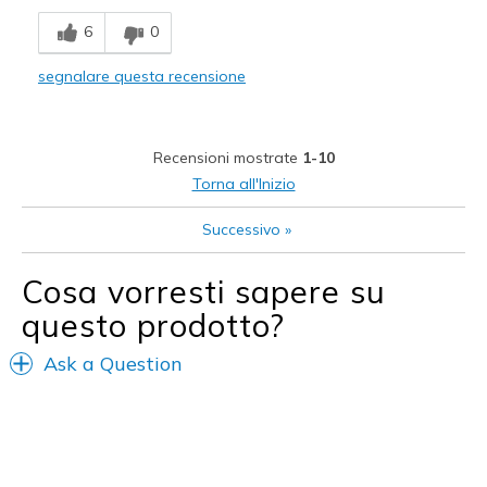
Breathe Well
6
0
Comfortable
segnalare questa recensione
Durable
Stylish
Recensioni mostrate
1-10
Migliori Utilizzi:
Torna all'Inizio
Casual Wear
Successivo
»
Travel
Cosa vorresti sapere su
Width
Feels true to width
questo prodotto?
Sizing
Feels true to size
View On Shoes
I'm Into Shoes
Ask a Question