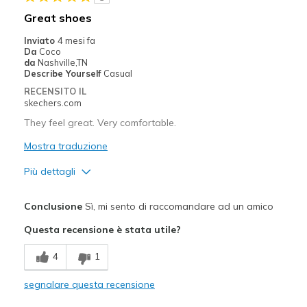
Casual Wear
Great shoes
Going Out
Inviato
4 mesi fa
Da
Coco
Width
Feels true to width
da
Nashville,TN
Describe Yourself
Casual
Sizing
Feels true to size
RECENSITO IL
View On Shoes
Shoes are for Wearing
skechers.com
They feel great. Very comfortable.
Mostra traduzione
Più dettagli
Pregi
Conclusione
Sì, mi sento di raccomandare ad un amico
Attractive Design
Questa recensione è stata utile?
Comfortable
4
1
Stylish
segnalare questa recensione
Migliori Utilizzi: