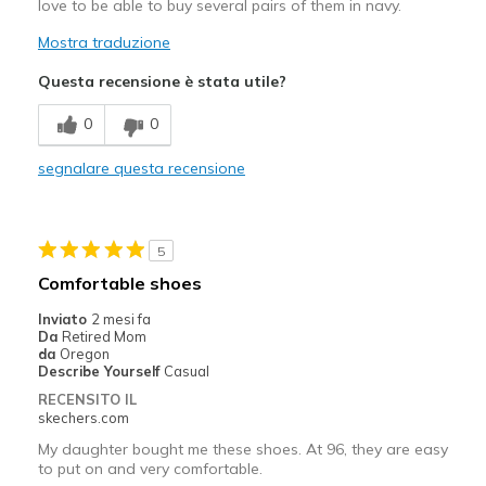
love to be able to buy several pairs of them in navy.
Travel
Mostra traduzione
Width
Feels true to width
Sizing
Feels true to size
Questa recensione è stata utile?
View On Shoes
I'm Into Shoes
0
0
segnalare questa recensione
5
Comfortable shoes
Inviato
2 mesi fa
Da
Retired Mom
da
Oregon
Describe Yourself
Casual
RECENSITO IL
skechers.com
My daughter bought me these shoes. At 96, they are easy
to put on and very comfortable.