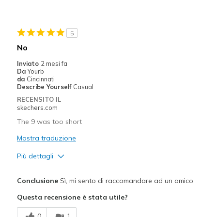
Migliori Utilizzi:
Casual Wear
5
Width
Feels true to width
No
Sizing
Feels true to size
Inviato
2 mesi fa
View On Shoes
I'm Into Shoes
Da
Yourb
da
Cincinnati
Describe Yourself
Casual
RECENSITO IL
skechers.com
The 9 was too short
Mostra traduzione
Più dettagli
Pregi
Conclusione
Sì, mi sento di raccomandare ad un amico
Breathe Well
Questa recensione è stata utile?
Migliori Utilizzi:
0
1