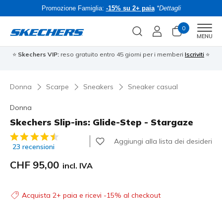
Promozione Famiglia:
-15% su 2+ paia
*Dettagli
0
Men
MENU
⭐
Skechers VIP:
reso gratuito entro 45 giorni per i memberi
Iscriviti
⭐
Donna
Scarpe
Sneakers
Sneaker casual
Donna
Skechers Slip-ins: Glide-Step - Stargaze
Valutazione cliente 3.5 su 5
Aggiungi alla lista dei desideri
23 recensioni
CHF 95,00
incl. IVA
Acquista 2+ paia e ricevi -15% al checkout