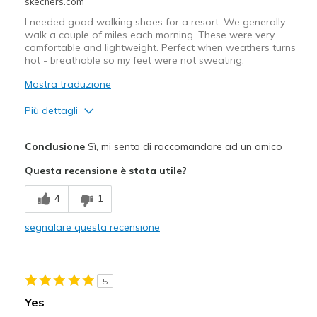
skechers.com
I needed good walking shoes for a resort. We generally
walk a couple of miles each morning. These were very
comfortable and lightweight. Perfect when weathers turns
hot - breathable so my feet were not sweating.
Mostra traduzione
Più dettagli
Pregi
Conclusione
Sì, mi sento di raccomandare ad un amico
Attractive Design
Questa recensione è stata utile?
Breathe Well
4
1
Comfortable
segnalare questa recensione
Migliori Utilizzi:
Casual Wear
5
Width
Feels true to width
Yes
Sizing
Feels true to size