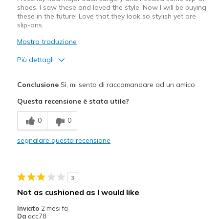
shoes. I saw these and loved the style. Now I will be buying
these in the future! Love that they look so stylish yet are
slip-ons.
Mostra traduzione
Più dettagli
Pregi
Conclusione
Sì, mi sento di raccomandare ad un amico
Attractive Design
Questa recensione è stata utile?
Comfortable
0
0
Stylish
segnalare questa recensione
Migliori Utilizzi:
Casual Wear
3
Travel
Not as cushioned as I would like
Width
Feels true to width
Inviato
2 mesi fa
Da
acc78
Sizing
Feels true to size