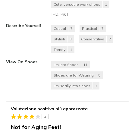
Cute, versatile work shoes
1
[+
Di Più
]
Describe Yourself
Casual
7
Practical
7
Stylish
3
Conservative
2
Trendy
1
View On Shoes
I'm Into Shoes
11
Shoes are for Wearing
8
I'm Really Into Shoes
1
Valutazione positiva più apprezzata
4
Not for Aging Feet!