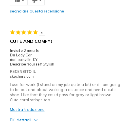
Casual Wear
segnalare questa recensione
Travel
Width
Feels true to width
5
Sizing
Feels full size too small
CUTE AND COMFY!
View On Shoes
Shoes are for Wearing
Inviato
2 mesi fa
Da
Lady Car
da
Louisville, KY
Describe Yourself
Stylish
RECENSITO IL
skechers.com
I use for work (I stand on my job quite a bit) or if i am going
to be out and about walking a distance and need a cute
shoe. I like that they could pass for gray or light brown.
Cute coral strings too
Mostra traduzione
Più dettagli