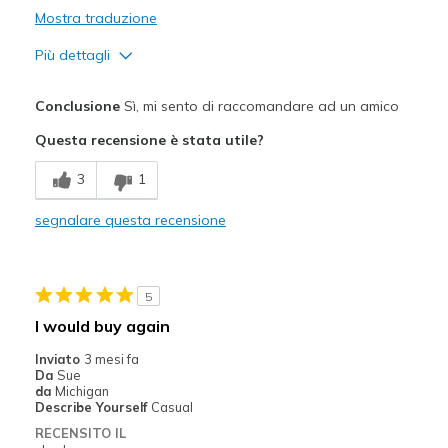
Mostra traduzione
Più dettagli
Pregi
Conclusione
Sì, mi sento di raccomandare ad un amico
Comfortable
Questa recensione è stata utile?
Migliori Utilizzi:
3
1
Casual Wear
segnalare questa recensione
Width
Feels true to width
Sizing
Feels true to size
View On Shoes
Shoes are for Wearing
5
I would buy again
Inviato
3 mesi fa
Da
Sue
da
Michigan
Describe Yourself
Casual
RECENSITO IL