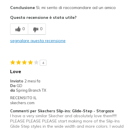
Pregi
Conclusione
Sì, mi sento di raccomandare ad un amico
Attractive Design
Questa recensione è stata utile?
Breathe Well
0
0
Comfortable
segnalare questa recensione
Durable
Stylish
4
light weight-easily fit in a travel shoe bag
Love
Difetti
Inviato
2 mesi fa
Da
GD
NO CONS AT ALL
da
Spring Branch TX
RECENSITO IL
Migliori Utilizzi:
skechers.com
Casual Wear
Commenti per Skechers Slip-ins: Glide-Step - Stargaze
I have a very similar Skecher and absolutely love them!!!!!
Cute, versatile work shoes
PLEASE PLEASE PLEASE start making more of the Slip-Ins
Glide Step styles in the wide width and more colors. I would