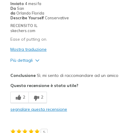
Inviato
4 mesi fa
View On Shoes
Shoes are for Wearing
Da
San
da
Orlando Florida
Describe Yourself
Conservative
RECENSITO IL
skechers.com
Ease of putting on.
Mostra traduzione
Più dettagli
Pregi
Conclusione
Sì, mi sento di raccomandare ad un amico
Attractive Design
Questa recensione è stata utile?
Breathe Well
2
2
Comfortable
segnalare questa recensione
Stylish
Migliori Utilizzi:
5