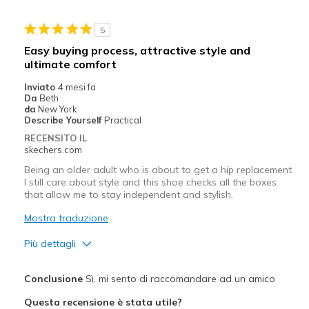
Casual Wear
5
Going Out
Easy buying process, attractive style and
ultimate comfort
Travel
Inviato
4 mesi fa
Width
Feels true to width
Da
Beth
da
New York
Sizing
Feels true to size
Describe Yourself
Practical
View On Shoes
Shoes are for Wearing
RECENSITO IL
skechers.com
Being an older adult who is about to get a hip replacement
I still care about style and this shoe checks all the boxes
that allow me to stay independent and stylish.
Mostra traduzione
Più dettagli
Pregi
Conclusione
Sì, mi sento di raccomandare ad un amico
Attractive Design
Questa recensione è stata utile?