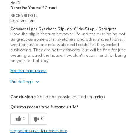
da
ID
View On Shoes
I'm Into Shoes
Describe Yourself
Casual
RECENSITO IL
skechers.com
Commenti per Skechers Slip-ins: Glide-Step - Stargaze
I love the slip in feature however I found the cushioning not
as great as some other sketchers and other shoes I have. I
went on just a one mile walk and I could tell they lacked
cushioning. They are not my favorite but will be fine for just
wearing around the house. I wouldn't recommend for being
on your feet all day.
Mostra traduzione
Più dettagli
Pregi
Conclusione
No, io non consiglierei ad un amico
Slip in
Questa recensione è stata utile?
Difetti
1
0
Poor Cushioning
segnalare questa recensione