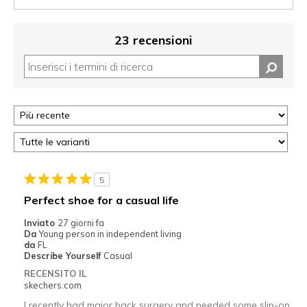
23 recensioni
5
Perfect shoe for a casual life
Inviato
27 giorni fa
Da
Young person in independent living
da
FL
Describe Yourself
Casual
RECENSITO IL
skechers.com
I recently had major back surgery and needed some slip-on