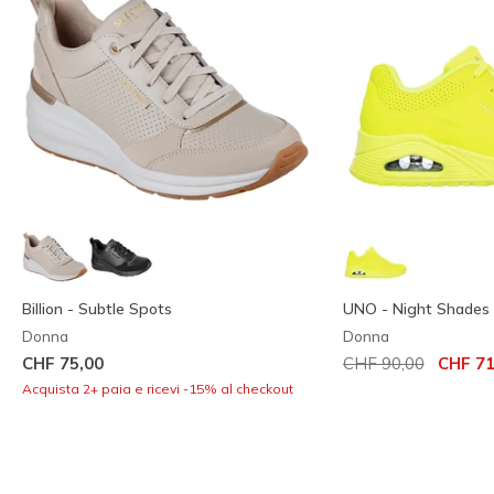
Billion - Subtle Spots
UNO - Night Shades
Donna
Donna
Prezzo ridotto da
per
CHF 75,00
CHF 90,00
CHF 71
Acquista 2+ paia e ricevi -15% al checkout