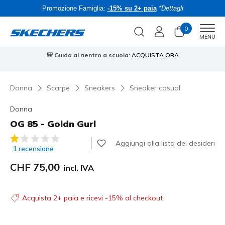
Promozione Famiglia:
-15% su 2+ paia
*Dettagli
0
Men
MENU
⭐
Skechers VIP:
reso gratuito entro 45 giorni per i memberi
Iscrivit
Donna
Scarpe
Sneakers
Sneaker casual
Donna
OG 85 - Goldn Gurl
Valutazione cliente 3.8 su 5
Aggiungi alla lista dei desideri
1 recensione
CHF 75,00
incl. IVA
Acquista 2+ paia e ricevi -15% al checkout