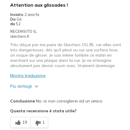
Attention aux glissades !
Inviato
2 anni fa
Da
Gé
da
52
RECENSITO IL
skechers.fr
Très déçue par ma paire de Skechers OG 85, car elles sont
très dangereuses, dés qu'il pleut ou sur une surface lisse,
on risque de glisser. Je suis même tombée ce matin en
marchant sur une plaque dans la rue. Je ne m'imagine
absolument pas devoir courir avec. Vraiment dommage.
Mostra traduzione
Più dettagli
Pregi
Conclusione
No, io non consiglierei ad un amico
Confortable
Questa recensione è stata utile?
Difetti
19
1
Semelles glissantes