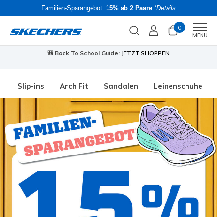
Familien-Sparangebot:
15% ab 2 Paare
*Details
0
Men
MENU
🎒 Back To School Guide:
JETZT SHOPPEN
Slip-ins
Arch Fit
Sandalen
Leinenschuhe