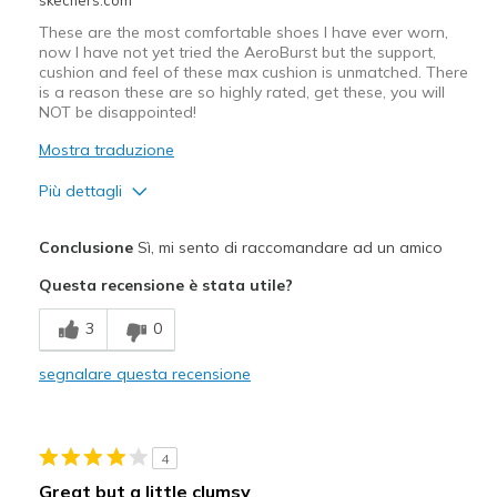
These are the most comfortable shoes I have ever worn,
now I have not yet tried the AeroBurst but the support,
cushion and feel of these max cushion is unmatched. There
is a reason these are so highly rated, get these, you will
NOT be disappointed!
Mostra traduzione
Più dettagli
Pregi
Conclusione
Sì, mi sento di raccomandare ad un amico
Attractive Design
Questa recensione è stata utile?
Breathe Well
3
0
Comfortable
segnalare questa recensione
Stylish
Migliori Utilizzi:
4
Casual Wear
Great but a little clumsy