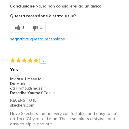
Pregi
Conclusione
No, io non consiglierei ad un amico
Attractive Design
Questa recensione è stata utile?
Difetti
1
1
Ok
segnalare questa recensione
Migliori Utilizzi:
Every Day Activity
5
Width
Feels too wide
Yes
Sizing
Feels half size too big
Inviato
1 mese fa
View On Shoes
I'm Into Shoes
Da
Mark
da
Plymouth mass
Describe Yourself
Casual
RECENSITO IL
skechers.com
I love Skechers the are very comfortable, and easy to put
on: I'm a 74 year old man. These sneakers a stylist , and
easy to slip in and out