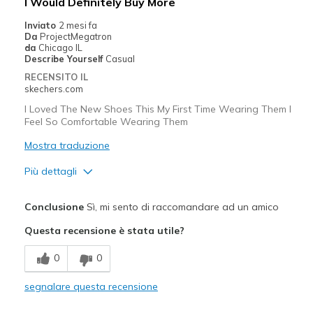
I Would Definitely Buy More
Width
Feels true to width
Inviato
2 mesi fa
Da
ProjectMegatron
Sizing
Feels true to size
da
Chicago IL
View On Shoes
Shoes are for Wearing
Describe Yourself
Casual
RECENSITO IL
skechers.com
I Loved The New Shoes This My First Time Wearing Them I
Feel So Comfortable Wearing Them
Mostra traduzione
Più dettagli
Pregi
Conclusione
Sì, mi sento di raccomandare ad un amico
Attractive Design
Questa recensione è stata utile?
Breathe Well
0
0
Comfortable
segnalare questa recensione
Durable