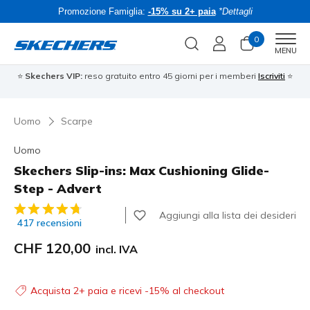
Promozione Famiglia:
-15% su 2+ paia
*Dettagli
0
Men
MENU
⭐
Skechers VIP:
reso gratuito entro 45 giorni per i memberi
Iscriviti
⭐
Uomo
Scarpe
Uomo
Skechers Slip-ins: Max Cushioning Glide-
Step - Advert
Valutazione cliente 3.9 su 5
Aggiungi alla lista dei desideri
417 recensioni
CHF 120,00
incl. IVA
Acquista 2+ paia e ricevi -15% al checkout