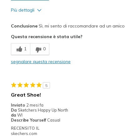
Più dettagli
Pregi
Conclusione
Sì, mi sento di raccomandare ad un amico
Attractive Design
Questa recensione è stata utile?
Comfortable
1
0
Stylish
segnalare questa recensione
Migliori Utilizzi:
Casual Wear
5
Sizing
Feels true to size
Great Shoe!
View On Shoes
Shoes are for Wearing
Inviato
2 mesi fa
Da
Sketchers Happy Up North
da
WI
Describe Yourself
Casual
RECENSITO IL
skechers.com