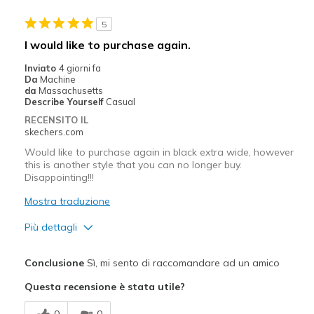
5
I would like to purchase again.
Inviato
4 giorni fa
Da
Machine
da
Massachusetts
Describe Yourself
Casual
RECENSITO IL
skechers.com
Would like to purchase again in black extra wide, however
this is another style that you can no longer buy.
Disappointing!!!
Mostra traduzione
Più dettagli
Pregi
Conclusione
Sì, mi sento di raccomandare ad un amico
Attractive Design
Questa recensione è stata utile?
Breathe Well
0
0