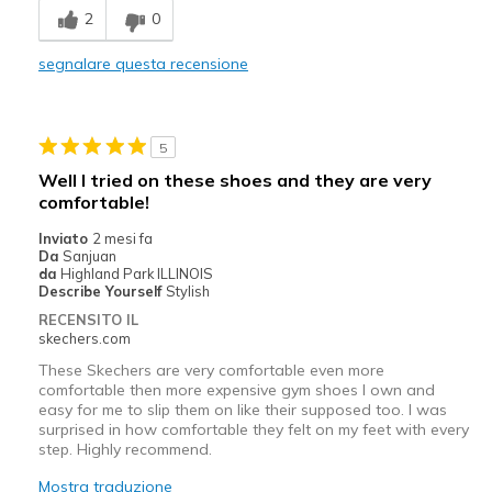
2
0
Comfortable
segnalare questa recensione
Durable
Stylish
5
Migliori Utilizzi:
Well I tried on these shoes and they are very
comfortable!
Casual Wear
Inviato
2 mesi fa
Width
Feels true to width
Da
Sanjuan
da
Highland Park ILLINOIS
Sizing
Feels true to size
Describe Yourself
Stylish
View On Shoes
I'm Really Into Shoes
RECENSITO IL
skechers.com
These Skechers are very comfortable even more
comfortable then more expensive gym shoes I own and
easy for me to slip them on like their supposed too. I was
surprised in how comfortable they felt on my feet with every
step. Highly recommend.
Mostra traduzione