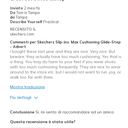
Going Out
Inviato
2 mesi fa
Da
Tom in Tampa
Width
Feels true to width
da
Tampa
Describe Yourself
Practical
Sizing
Feels true to size
RECENSITO IL
View On Shoes
I'm Really Into Shoes
skechers.com
Commenti per Skechers Slip-ins: Max Cushioning Glide-Step
- Advert
I bought these last year and they are nice. Very nice. But
beware, they actually have too much cushioning. Yes that is
a thing. You may do harm to your feet if you wear shoes
with too much cushioning frequently. They are nice to wear
around to the store etc, but I would not want to run, jog, or
walk too far with them.
Mostra traduzione
Più dettagli
Pregi
Conclusione
Sì, mi sento di raccomandare ad un amico
Attractive Design
Questa recensione è stata utile?
Breathe Well