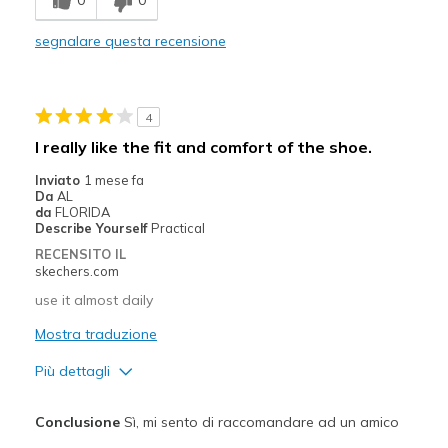
Comfortable
segnalare questa recensione
Durable
Stylish
4
Migliori Utilizzi:
I really like the fit and comfort of the shoe.
Casual Wear
Inviato
1 mese fa
Da
AL
Going Out
da
FLORIDA
Describe Yourself
Practical
Width
Feels true to width
RECENSITO IL
skechers.com
Sizing
Feels true to size
View On Shoes
Shoes are for Wearing
use it almost daily
Mostra traduzione
Più dettagli
Pregi
Conclusione
Sì, mi sento di raccomandare ad un amico
Attractive Design