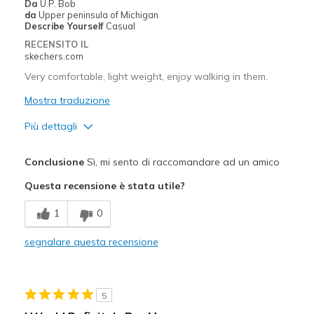
Da
U.P. Bob
Going Out
da
Upper peninsula of Michigan
Describe Yourself
Casual
Travel
RECENSITO IL
skechers.com
Walking
Very comfortable, light weight, enjoy walking in them.
Width
Feels true to width
Mostra traduzione
Sizing
Feels true to size
Più dettagli
View On Shoes
I'm Into Shoes
Pregi
Conclusione
Sì, mi sento di raccomandare ad un amico
Attractive Design
Questa recensione è stata utile?
Breathe Well
1
0
Comfortable
segnalare questa recensione
Migliori Utilizzi:
Casual Wear
5
Going Out