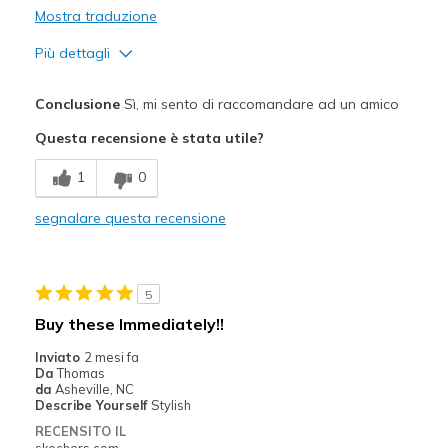
Mostra traduzione
Più dettagli
Pregi
Conclusione
Sì, mi sento di raccomandare ad un amico
Attractive Design
Questa recensione è stata utile?
Breathe Well
1
0
Comfortable
segnalare questa recensione
Stylish
Migliori Utilizzi:
5
Casual Wear
Buy these Immediately!!
Travel
Inviato
2 mesi fa
Da
Thomas
Width
Feels true to width
da
Asheville, NC
Describe Yourself
Stylish
Sizing
Feels true to size
RECENSITO IL
View On Shoes
Shoes are for Wearing
skechers.com