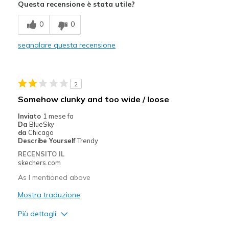
Questa recensione è stata utile?
Breathe Well
0
0
Comfortable
segnalare questa recensione
Durable
Stylish
2
Migliori Utilizzi:
Somehow clunky and too wide / loose
Casual Wear
Inviato
1 mese fa
Da
BlueSky
Travel
da
Chicago
Describe Yourself
Trendy
Width
Feels true to width
RECENSITO IL
skechers.com
Sizing
Feels true to size
View On Shoes
Shoes are for Wearing
As I mentioned above
Mostra traduzione
Più dettagli