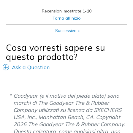
Stylish
Recensioni mostrate
1-10
Migliori Utilizzi:
Torna all'Inizio
Casual Wear
Successivo
»
Going Out
Cosa vorresti sapere su
Special Occasions
questo prodotto?
Travel
Ask a Question
Sizing
Feels true to size
View On Shoes
Shoes are for Wearing
Goodyear (e il motivo del piede alato) sono
marchi di The Goodyear Tire & Rubber
Company utilizzati su licenza da SKECHERS
USA, Inc., Manhattan Beach, CA. Copyright
2026 The Goodyear Tire & Rubber Company.
Questa calzatura, come qualsiasi altra, non