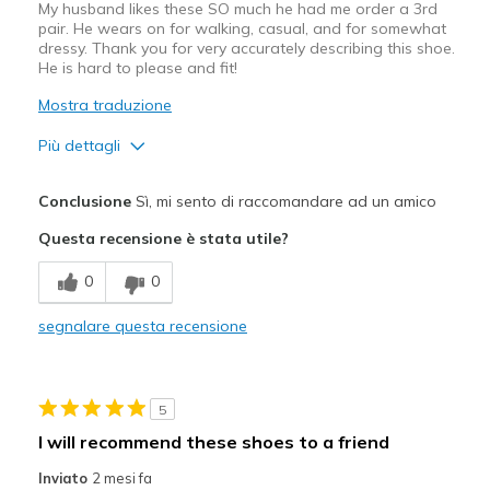
My husband likes these SO much he had me order a 3rd
pair. He wears on for walking, casual, and for somewhat
dressy. Thank you for very accurately describing this shoe.
He is hard to please and fit!
Mostra traduzione
Più dettagli
Pregi
Conclusione
Sì, mi sento di raccomandare ad un amico
Attractive Design
Questa recensione è stata utile?
Breathe Well
0
0
Comfortable
segnalare questa recensione
Durable
Stylish
5
Migliori Utilizzi:
I will recommend these shoes to a friend
Casual Wear
Inviato
2 mesi fa