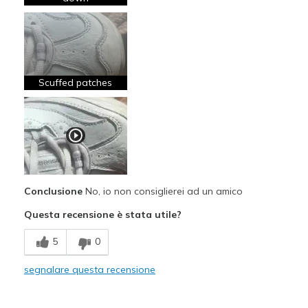
Stylish
Difetti
Poor Quality
Scuffed patches
Wear Out Quickly
Migliori Utilizzi:
Going Out
Special Occasions
Conclusione
No, io non consiglierei ad un amico
Width
Feels true to width
Questa recensione è stata utile?
Sizing
Feels true to size
View On Shoes
I'm Really Into Shoes
5
0
segnalare questa recensione