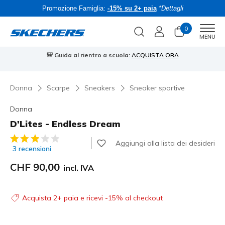
Promozione Famiglia:
-15% su 2+ paia
*Dettagli
0
Men
MENU
🎒 Guida al rientro a scuola:
ACQUISTA ORA
⭐
Donna
Scarpe
Sneakers
Sneaker sportive
Donna
D'Lites - Endless Dream
Valutazione cliente 4.3 su 5
Aggiungi alla lista dei desideri
3 recensioni
CHF 90,00
incl. IVA
Acquista 2+ paia e ricevi -15% al checkout