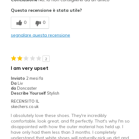
Bassa stabilità
Questa recensione è stata utile?
Imbottitura non buona
0
0
Migliori Utilizzi:
segnalare questa recensione
Abbigliamento casual
Larghezza
Larghezza giusta
2
Taglie
Taglia giusta
I am very upset
Punti di vista sulle scarpe
Ci tengo molto alle scarpe
Inviato
2 mesi fa
Da
Liv
da
Doncaster
Describe Yourself
Stylish
RECENSITO IL
skechers.co.uk
I absolutely love these shoes. They're incredibly
comfortable, look great, and fit perfectly. That's why I'm so
disappointed with how the outer material has held up. I
have only had them less than 3 months. I completely
understand that white shoes will naturally pick up dirt and