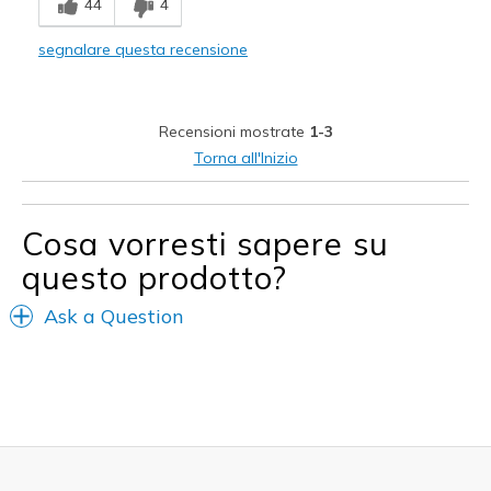
44
4
Comfortable
segnalare questa recensione
Durable
Stylish
Recensioni mostrate
1-3
Migliori Utilizzi:
Torna all'Inizio
Casual Wear
Travel
Cosa vorresti sapere su
questo prodotto?
Width
Feels true to width
Sizing
Feels true to size
Ask a Question
View On Shoes
I'm Really Into Shoes