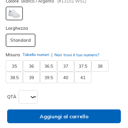
Colore
Bianco / Argento
(#
13151
WSL
)
selezionato
Larghezza
Standard
Misura
Tabella numeri
Non trovi il tuo numero?
35
36
36.5
37
37.5
38
38.5
39
39.5
40
41
QTÀ
Aggiungi al carrello