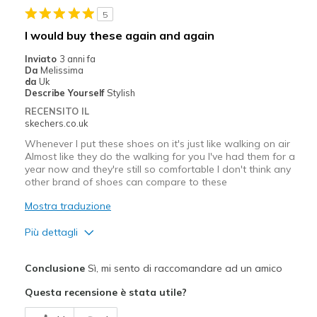
5
I would buy these again and again
Inviato
3 anni fa
Da
Melissima
da
Uk
Describe Yourself
Stylish
RECENSITO IL
skechers.co.uk
Whenever I put these shoes on it's just like walking on air
Almost like they do the walking for you I've had them for a
year now and they're still so comfortable I don't think any
other brand of shoes can compare to these
Mostra traduzione
Più dettagli
Pregi
Conclusione
Sì, mi sento di raccomandare ad un amico
Attractive Design
Questa recensione è stata utile?
Breathe Well