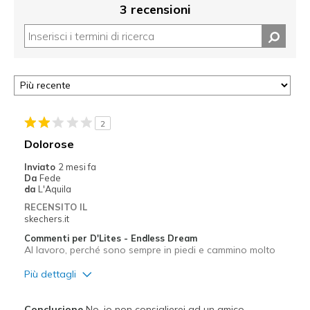
3 recensioni
2
Dolorose
Inviato
2 mesi fa
Da
Fede
da
L'Aquila
RECENSITO IL
skechers.it
Commenti per D'Lites - Endless Dream
Al lavoro, perché sono sempre in piedi e cammino molto
Più dettagli
Difetti
Conclusione
No, io non consiglierei ad un amico