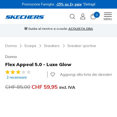
Promozione Famiglia:
-15% su 2+ paia
*Dettagli
0
Men
MENU
⭐
Skechers VIP:
reso gratuito entro 45 giorni per i memberi
Iscriviti
⭐
Donna
Scarpe
Sneakers
Sneaker sportive
Donna
Flex Appeal 5.0 - Luxe Glow
Valutazione cliente 4.7 su 5
Aggiungi alla lista dei desideri
2 recensioni
Prezzo ridotto da
CHF 85,00
per
CHF 59,95
incl. IVA