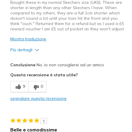
Bought these in my normal Skechers size (UK6). These are
shorter in length than any other Skechers I have. When
compared to my others, they are a full 1cm shorter which
doesn't sound a lot until your toes hit the front and you
think "ouch." Returned them for a refund but as I used a £5
reward voucher I am £5 out of pocket as they won't adjust.
Mostra traduzione
Più dettagli
Pregi
Conclusione
No, io non consiglierei ad un amico
Attractive Design
Questa recensione è stata utile?
Migliori Utilizzi:
9
0
Casual Wear
segnalare questa recensione
Width
Feels too narrow
Sizing
Feels full size too small
View On Shoes
I'm Into Shoes
5
Belle e comodissime