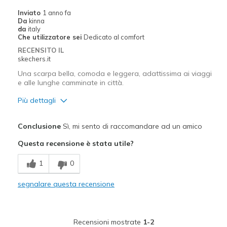
Inviato
1 anno fa
Da
kinna
da
italy
Che utilizzatore sei
Dedicato al comfort
RECENSITO IL
skechers.it
Una scarpa bella, comoda e leggera, adattissima ai viaggi
e alle lunghe camminate in città.
Più dettagli
Pregi
Conclusione
Sì, mi sento di raccomandare ad un amico
Confortevole
Questa recensione è stata utile?
Design attrattivo
1
0
In stile
segnalare questa recensione
Leggero
Molto più belle di come appaiono in foto
Recensioni mostrate
1-2