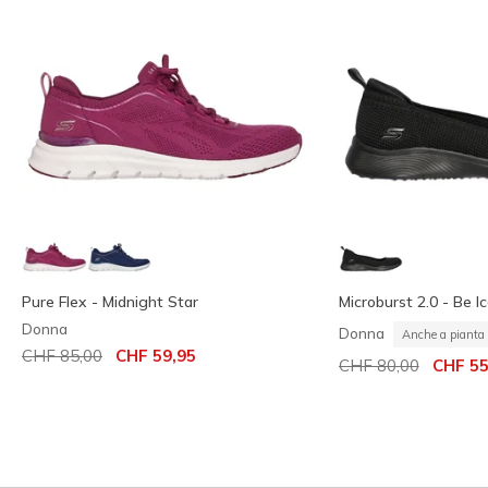
Pure Flex - Midnight Star
Microburst 2.0 - Be Ic
Donna
Donna
Anche a pianta 
Prezzo ridotto da
per
CHF 85,00
CHF 59,95
Prezzo ridotto da
per
CHF 80,00
CHF 55