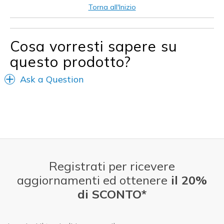
Migliori Utilizzi:
Torna all'Inizio
Abbigliamento casual
Per uscire
Cosa vorresti sapere su
questo prodotto?
Larghezza
Larghezza giusta
Taglie
Taglia giusta
Ask a Question
Punti di vista sulle scarpe
Ci tengo molto alle scarpe
Registrati per ricevere
aggiornamenti ed ottenere
il 20%
di SCONTO*
E-mail