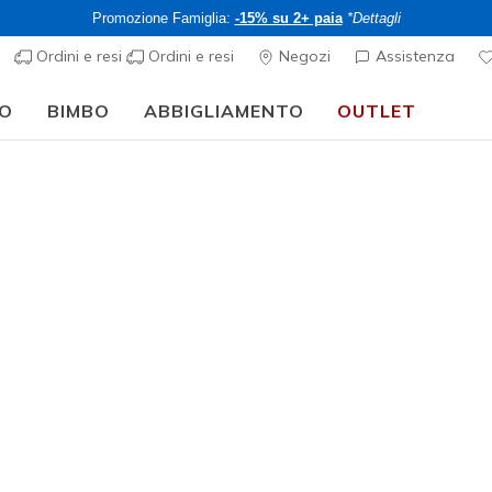
Promozione Famiglia:
-15% su 2+ paia
*Dettagli
Ordini e resi
Ordini e resi
Negozi
Assistenza
O
BIMBO
ABBIGLIAMENTO
OUTLET
⭐
Skechers VIP:
reso gratuito entro 45 giorni per i memberi
Iscriviti
⭐
Uomo
SKECHCLO
2
Valutazione clie
CHF 75,
I membri rispar