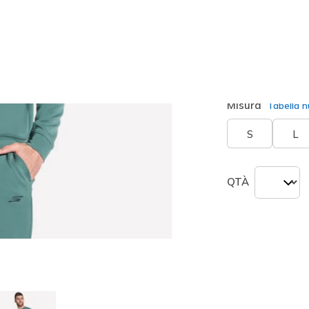
Colore
Grigio / O
seleziona
Misura
Tabella n
S
L
QTÀ