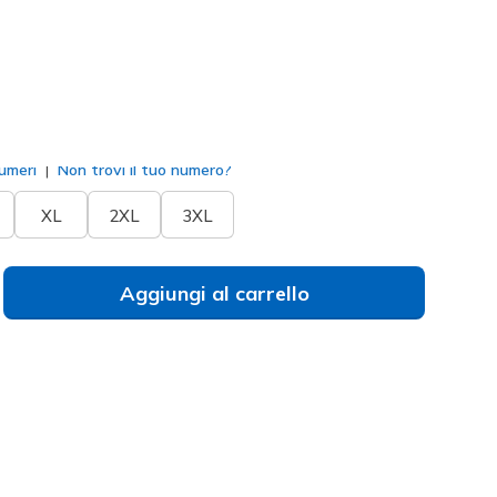
liva
(#
LT251
STOL
)
to
umeri
Non trovi il tuo numero?
XL
2XL
3XL
Aggiungi al carrello