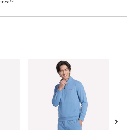
mance™