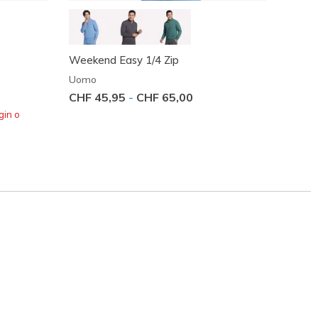
Weekend Easy 1/4 Zip
Skech 
Uomo
Uomo
CHF 45,95
-
CHF 65,00
Prezzo
CHF 3
gin o