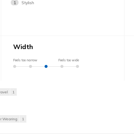
1
Stylish
Width
Feels too narrow
Feels too wide
ravel
1
or Wearing
1