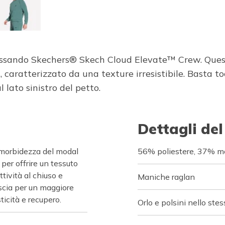
ssando Skechers® Skech Cloud Elevate™ Crew. Questa
ratterizzato da una texture irresistibile. Basta to
 lato sinistro del petto.
Dettagli del
orbidezza del modal
56% poliestere, 37% m
 per offrire un tessuto
tività al chiuso e
Maniche raglan
iscia per un maggiore
ticità e recupero.
Orlo e polsini nello ste