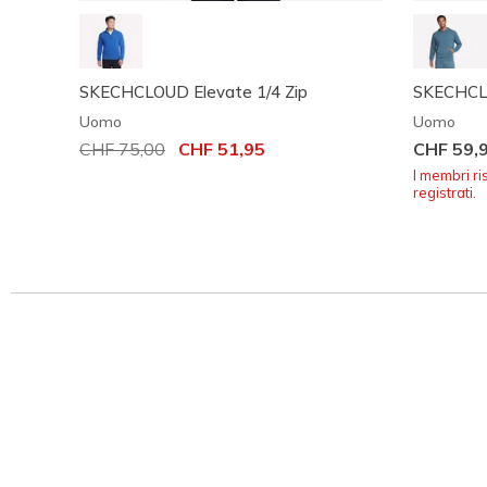
SKECHCLOUD Elevate 1/4 Zip
SKECHCLO
Uomo
Uomo
Prezzo ridotto da
CHF 75,00
per
CHF 51,95
CHF 59,
I membri ri
registrati.