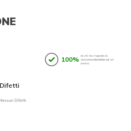
ONE
di chi ha risposto lo
100%
raccomanderebbe ad un
amico.
Difetti
Nessun Difetti