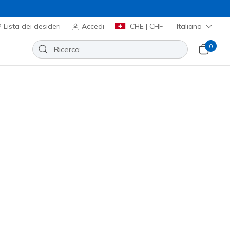
Lista dei desideri
Accedi
CHE | CHF
Italiano
0
UD Elevate Crew
Aggiungi alla lista dei desideri
 recensioni
nte 3.3 su 5
00
incl. IVA
miano il 20%. Fai login o registrati.