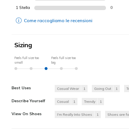
1 Stella
0
Come raccogliamo le recensioni
Sizing
Feels full size too
Feels full size too
small
big
Best Uses
Casual Wear
1
Going Out
1
T
Describe Yourself
Casual
1
Trendy
1
View On Shoes
I'm Really Into Shoes
1
Shoes are f