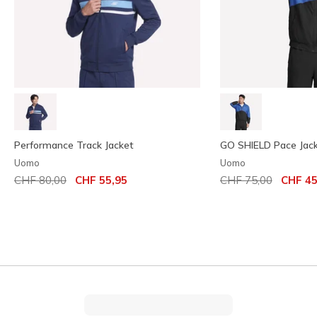
Performance Track Jacket
GO SHIELD Pace Jac
Uomo
Uomo
Prezzo ridotto da
per
Prezzo ridotto da
per
CHF 80,00
CHF 55,95
CHF 75,00
CHF 45