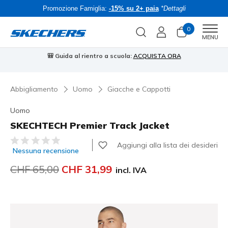
Promozione Famiglia:
-15% su 2+ paia
*Dettagli
0
Men
MENU
🎒 Guida al rientro a scuola:
ACQUISTA ORA
⭐
Abbigliamento
Uomo
Giacche e Cappotti
Uomo
SKECHTECH Premier Track Jacket
Valutazione cliente 4.3 su 5
Aggiungi alla lista dei desideri
Nessuna recensione
Prezzo ridotto da
CHF 65,00
per
CHF 31,99
incl. IVA