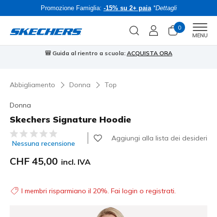
Promozione Famiglia:
-15% su 2+ paia
*Dettagli
0
Men
MENU
🎒 Guida al rientro a scuola:
ACQUISTA ORA
⭐
Abbigliamento
Donna
Top
Donna
Skechers Signature Hoodie
Valutazione cliente 4.3 su 5
Aggiungi alla lista dei desideri
Nessuna recensione
CHF 45,00
incl. IVA
I membri risparmiano il 20%. Fai login o registrati.