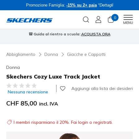
Promozione Famiglia:
-15% su 2+ paia
*Dettagli
0
Men
MENU
🎒 Guida al rientro a scuola:
ACQUISTA ORA
⭐
Abbigliamento
Donna
Giacche e Cappotti
Donna
Skechers Cozy Luxe Track Jacket
Valutazione cliente 4.4 su 5
Aggiungi alla lista dei desideri
Nessuna recensione
CHF 85,00
incl. IVA
I membri risparmiano il 20%. Fai login o registrati.