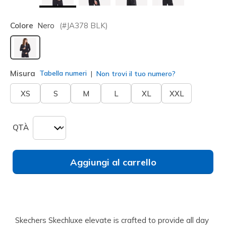
Colore
Nero
(#
JA378
BLK
)
selezionato
Misura
Tabella numeri
Non trovi il tuo numero?
XS
S
M
L
XL
XXL
QTÀ
Aggiungi al carrello
Skechers Skechluxe elevate is crafted to provide all day