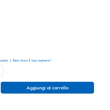
58360
OLV
)
to
umeri
Non trovi il tuo numero?
Aggiungi al carrello