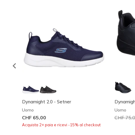
Dynamight 2.0 - Setner
Dynamight
Uomo
Uomo
CHF 65,00
Prezzo ri
CHF 75,
Acquista 2+ paia e ricevi -15% al checkout