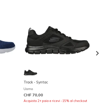
Track - Syntac
Track 
Uomo
Uomo
CHF 70,00
CHF 7
Acquista 2+ paia e ricevi -15% al checkout
Acquist