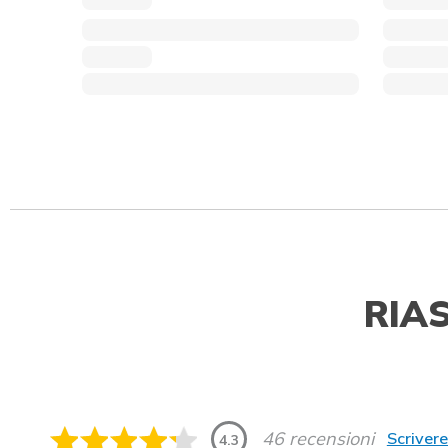
RIA
46 recensioni
Scriver
4.3