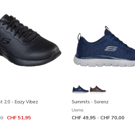
 2.0 - Eazy Vibez
Summits - Sorenz
Uomo
dotto da
00
per
CHF 51,95
CHF 49,95
-
CHF 70,00