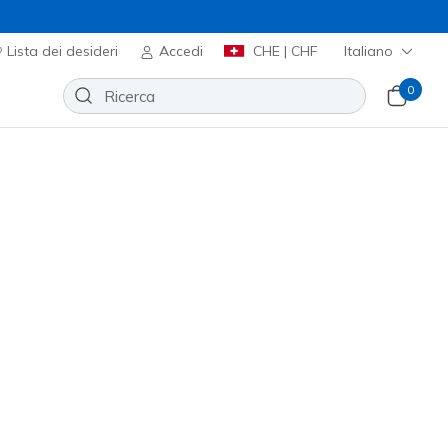
Lista dei desideri
Accedi
CHE | CHF
Italiano
0
ht
Aggiungi alla lista dei desideri
6 recensioni
nte 4.3 su 5
00
incl. IVA
ia e ricevi -15% al checkout