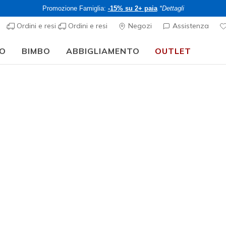
Promozione Famiglia:
-15% su 2+ paia
*Dettagli
Ordini e resi
Ordini e resi
Negozi
Assistenza
O
BIMBO
ABBIGLIAMENTO
OUTLET
🎒 Guida al rientro a scuola:
ACQUISTA ORA
Uomo
Dynamig
4
Valutazione clie
CHF 60,
Acquista 2+ pa