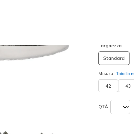
Colore
Oliva
(#
seleziona
Larghezza
Standard
Misura
Tabella n
42
43
QTÀ