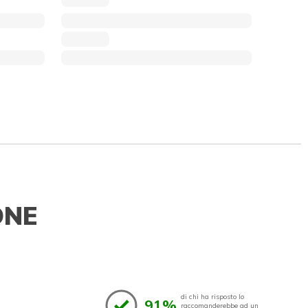
ONE
di chi ha risposto lo
91%
raccomanderebbe ad un