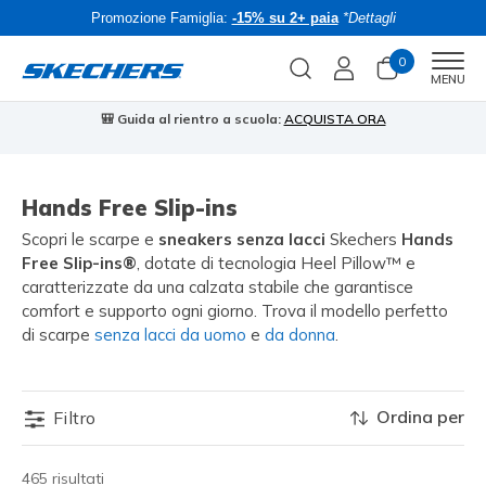
Promozione Famiglia:
-15% su 2+ paia
*Dettagli
0
Men
MENU
🎒 Guida al rientro a scuola:
ACQUISTA ORA
⭐
Hands Free Slip-ins
Scopri le scarpe e
sneakers senza lacci
Skechers
Hands
Free Slip-ins®
, dotate di tecnologia Heel Pillow™ e
caratterizzate da una calzata stabile che garantisce
comfort e supporto ogni giorno. Trova il modello perfetto
di scarpe
senza lacci da uomo
e
da donna
.
Ordina per
Filtro
465 risultati