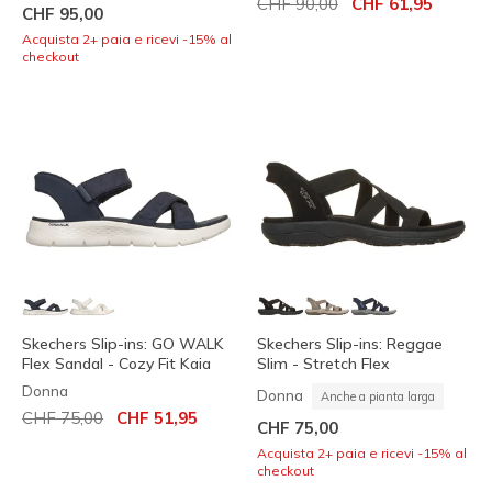
Prezzo ridotto da
per
CHF 90,00
CHF 61,95
CHF 95,00
Acquista 2+ paia e ricevi -15% al
checkout
Skechers Slip-ins: GO WALK
Skechers Slip-ins: Reggae
Flex Sandal - Cozy Fit Kaia
Slim - Stretch Flex
Donna
Donna
Anche a pianta larga
Prezzo ridotto da
per
CHF 75,00
CHF 51,95
CHF 75,00
Acquista 2+ paia e ricevi -15% al
checkout