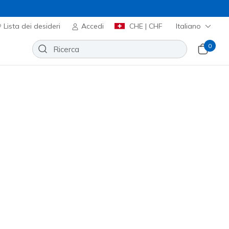
Lista dei desideri
Accedi
CHE | CHF
Italiano
0
⭐
Slip-ins: Aero Spark
Aggiungi alla lista dei desideri
9 recensioni
nte 5 su 5
,00
incl. IVA