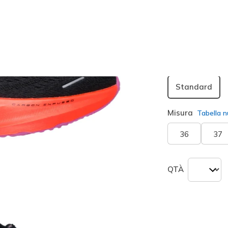
Colore
Nero / P
seleziona
Larghezza
Standard
Misura
Tabella n
36
37
QTÀ