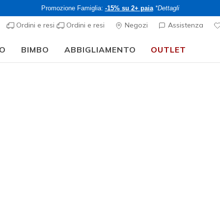
Promozione Famiglia:
-15% su 2+ paia
*Dettagli
Ordini e resi
Ordini e resi
Negozi
Assistenza
O
BIMBO
ABBIGLIAMENTO
OUTLET
⭐
Skechers VIP:
reso gratuito entro 45 giorni per i memberi
Iscriviti
Donna
Sport tech
Skechers 
2
Valutazione clie
CHF 155