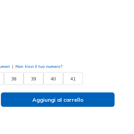
orpora / Rosa
(#
172205
BPPK
)
to
umeri
Non trovi il tuo numero?
38
39
40
41
Aggiungi al carrello