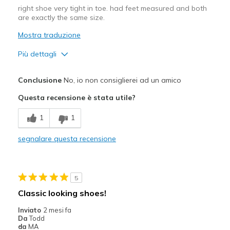
right shoe very tight in toe. had feet measured and both
are exactly the same size.
Mostra traduzione
Più dettagli
Pregi
Conclusione
No, io non consiglierei ad un amico
Attractive Design
Questa recensione è stata utile?
Stylish
1
1
Difetti
segnalare questa recensione
while left shoe fits well, right shoe very tight
Migliori Utilizzi:
5
Casual Wear
Classic looking shoes!
Width
Feels true to width
Inviato
2 mesi fa
Sizing
Feels half size too small
Da
Todd
da
MA