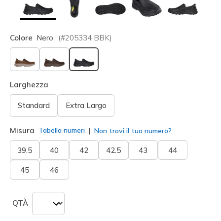
Colore
Nero
(#
205334
BBK
)
selezionato
Larghezza
Standard
Extra Largo
Misura
Tabella numeri
Non trovi il tuo numero?
39.5
40
42
42.5
43
44
45
46
QTÀ