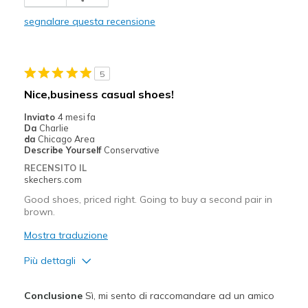
Migliori Utilizzi:
segnalare questa recensione
Casual Wear
Width
Feels true to width
5
Sizing
Feels true to size
Nice,business casual shoes!
View On Shoes
Shoes are for Wearing
Inviato
4 mesi fa
Da
Charlie
da
Chicago Area
Describe Yourself
Conservative
RECENSITO IL
skechers.com
Good shoes, priced right. Going to buy a second pair in
brown.
Mostra traduzione
Più dettagli
Pregi
Conclusione
Sì, mi sento di raccomandare ad un amico
Attractive Design