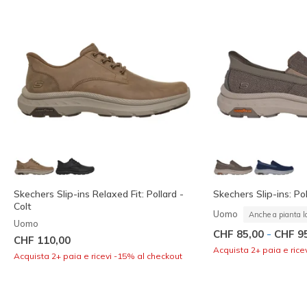
Skechers Slip-ins Relaxed Fit: Pollard -
Skechers Slip-ins: Pol
Colt
Uomo
Anche a pianta l
Uomo
-
CHF 85,00
CHF 9
CHF 110,00
Acquista 2+ paia e rice
Acquista 2+ paia e ricevi -15% al checkout