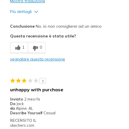
Mostra traduzione
Più dettagli
Pregi
Conclusione
No, io non consiglierei ad un amico
not deep enough
Questa recensione è stata utile?
Difetti
1
0
good quality just didn't fit
segnalare questa recensione
Migliori Utilizzi:
Casual Wear
3
Width
Feels too narrow
unhappy with purchase
Sizing
Feels half size too small
Inviato
2 mesi fa
View On Shoes
Shoes are for Wearing
Da
Jack
da
Alpine, AL
Describe Yourself
Casual
RECENSITO IL
skechers.com