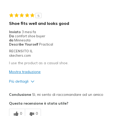
Migliori Utilizzi:
5
Going Out
Shoe fits well and looks good
Special Occasions
Inviato
3 mesi fa
Da
comfort shoe buyer
Width
Feels true to width
da
Minnesota
Describe Yourself
Practical
Sizing
Feels true to size
RECENSITO IL
View On Shoes
I'm Into Shoes
skechers.com
I use the product as a casual shoe.
Mostra traduzione
Più dettagli
Pregi
Conclusione
Sì, mi sento di raccomandare ad un amico
Attractive Design
Questa recensione è stata utile?
Comfortable
0
0