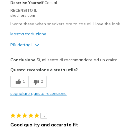
View On Shoes
Shoes are for Wearing
Describe Yourself
Casual
RECENSITO IL
skechers.com
I ware these when sneakers are to casual. I love the look.
Mostra traduzione
Più dettagli
Pregi
Conclusione
Sì, mi sento di raccomandare ad un amico
Attractive Design
Questa recensione è stata utile?
Migliori Utilizzi:
1
0
Casual Wear
segnalare questa recensione
Going Out
Special Occasions
5
Travel
Good quality and accurate fit