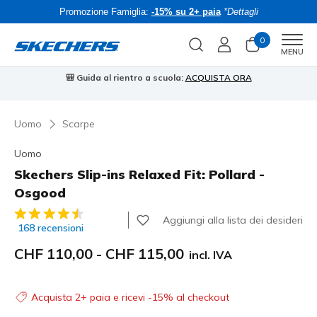
Promozione Famiglia:
-15% su 2+ paia
*Dettagli
0
Men
MENU
ientro a scuola:
ACQUISTA ORA
⭐
Skechers VIP:
reso gratuito e
Uomo
Scarpe
Uomo
Skechers Slip-ins Relaxed Fit: Pollard -
Osgood
Valutazione cliente 4.8 su 5
Aggiungi alla lista dei desideri
168 recensioni
CHF 110,00
-
CHF 115,00
incl. IVA
Acquista 2+ paia e ricevi -15% al checkout