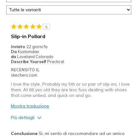
5
Slip-in Pollard
Inviato
22 giorni fa
Da
Kustomdan
da
Loveland Colorado
Describe Yourself
Practical
RECENSITO IL
skechers.com
I love the style. Probably my 5th or so pair of slip-ins, I love
them. At 66 yes old they are less fuss dealing with shoes
that come untied, and quick on and go.
Mostra traduzione
Più dettagli
Pregi
Conclusione
Sì, mi sento di raccomandare ad un amico
Attractive Design