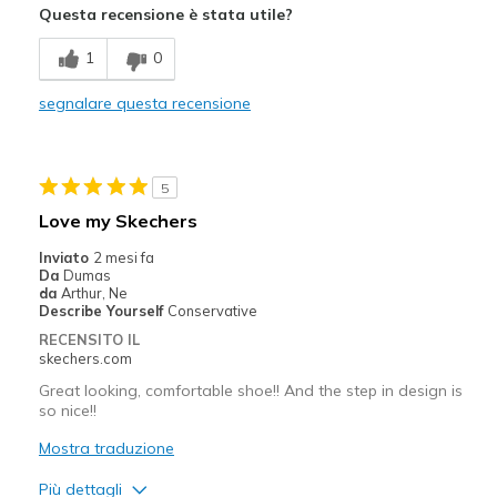
Questa recensione è stata utile?
Comfortable
1
0
Stylish
segnalare questa recensione
Migliori Utilizzi:
Casual Wear
5
Going Out
Love my Skechers
Special Occasions
Inviato
2 mesi fa
Da
Dumas
Travel
da
Arthur, Ne
Describe Yourself
Conservative
Width
Feels true to width
RECENSITO IL
skechers.com
Sizing
Feels true to size
View On Shoes
Shoes are for Wearing
Great looking, comfortable shoe!! And the step in design is
so nice!!
Mostra traduzione
Più dettagli