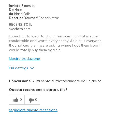
Inviato
3 mesi fa
Da
Nate
da
Idaho Falls
Describe Yourself
Conservative
RECENSITO IL
skechers.com
I bought it to wear to church services. I think it is super
comfortable and worth every penny. As a plus everyone
that noticed them were asking where I got them from. I
would totally buy them again n.
Mostra traduzione
Più dettagli
Pregi
Conclusione
Sì, mi sento di raccomandare ad un amico
Attractive Design
Questa recensione è stata utile?
Breathe Well
0
0
Comfortable
segnalare questa recensione
Stylish