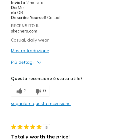
Width
Feels true to width
Inviato
2 mesi fa
Da
Me
Sizing
Feels true to size
da
OR
View On Shoes
I'm Into Shoes
Describe Yourself
Casual
RECENSITO IL
skechers.com
Casual, daily wear
Mostra traduzione
Più dettagli
Migliori Utilizzi:
Questa recensione è stata utile?
Casual Wear
2
0
Width
Feels true to width
segnalare questa recensione
Sizing
Feels true to size
5
Totally worth the price!