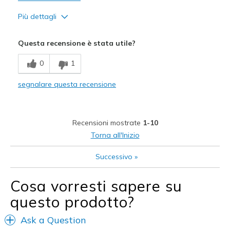
Più dettagli
Pregi
Questa recensione è stata utile?
Attractive Design
0
1
Difetti
segnalare questa recensione
Need Break In
Migliori Utilizzi:
Recensioni mostrate
1-10
Casual Wear
Torna all'Inizio
Going Out
Successivo
»
Width
Feels true to width
Sizing
Feels true to size
Cosa vorresti sapere su
View On Shoes
Shoes are for Wearing
questo prodotto?
Ask a Question