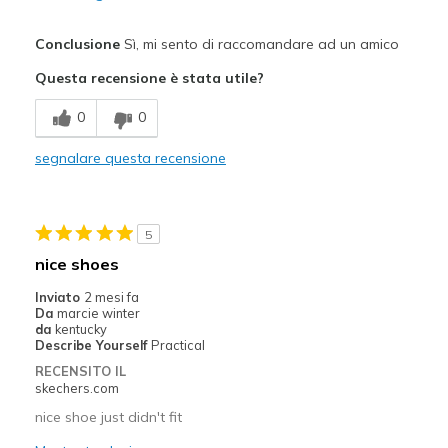
Pregi
Conclusione
Sì, mi sento di raccomandare ad un amico
Comfortable
Questa recensione è stata utile?
Migliori Utilizzi:
0
0
Going Out
segnalare questa recensione
Width
Feels true to width
Sizing
Feels true to size
5
nice shoes
Inviato
2 mesi fa
Da
marcie winter
da
kentucky
Describe Yourself
Practical
RECENSITO IL
skechers.com
nice shoe just didn't fit