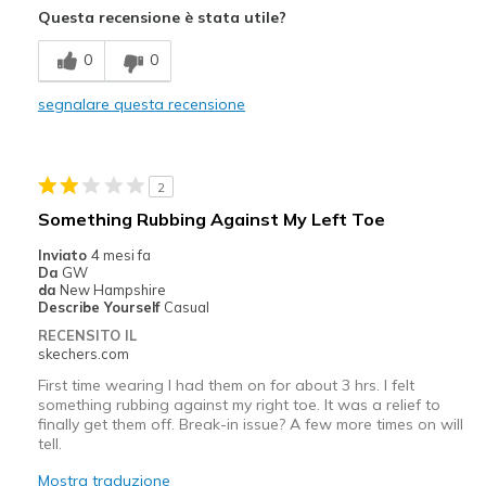
Questa recensione è stata utile?
Comfortable
0
0
Durable
segnalare questa recensione
Stylish
Migliori Utilizzi:
2
Casual Wear
Something Rubbing Against My Left Toe
Going Out
Inviato
4 mesi fa
Da
GW
Travel
da
New Hampshire
Describe Yourself
Casual
Width
Feels true to width
RECENSITO IL
skechers.com
Sizing
Feels true to size
View On Shoes
Shoes are for Wearing
First time wearing I had them on for about 3 hrs. I felt
something rubbing against my right toe. It was a relief to
finally get them off. Break-in issue? A few more times on will
tell.
Mostra traduzione