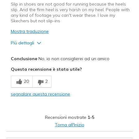
Slip in shoes are not good for running because the heels
slip. And the firm heel is very harsh on my heel. People with
any kind of footage you can't wear these. I love my
Skechers but not slip-ins
Mostra traduzione
Più dettagli
Pregi
Conclusione
No, io non consiglierei ad un amico
I want shoes that can be tied for more support
Questa recensione è stata utile?
It rubs on my heel creating a nerve issue
20
2
My heel slips out too much
segnalare questa recensione
Uncomfortable
Difetti
Recensioni mostrate
1-5
No support because there's no real tie
Torna all'Inizio
Uncomfortable