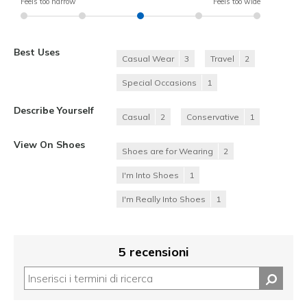
Feels too narrow
Feels too wide
Best Uses
Casual Wear
3
Travel
2
Special Occasions
1
Describe Yourself
Casual
2
Conservative
1
View On Shoes
Shoes are for Wearing
2
I'm Into Shoes
1
I'm Really Into Shoes
1
5 recensioni