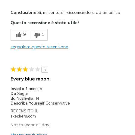
Pregi
Conclusione
Sì, mi sento di raccomandare ad un amico
Comfortable
Questa recensione è stata utile?
Stylish
9
1
Migliori Utilizzi:
segnalare questa recensione
Casual Wear
Sizing
Feels true to size
3
View On Shoes
I'm Into Shoes
Every blue moon
Inviato
1 anno fa
Da
Sugar
da
Nashville TN
Describe Yourself
Conservative
RECENSITO IL
skechers.com
Not to wear all day.
Mostra traduzione