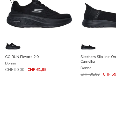
GO RUN Elevate 2.0
Skechers Slip-ins: O
Camellia
Donna
Donna
Prezzo ridotto da
per
CHF 90,00
CHF 61,95
Prezzo ridotto da
per
CHF 85,00
CHF 59