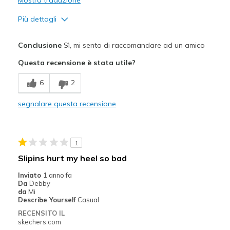
Più dettagli
Difetti
Conclusione
Sì, mi sento di raccomandare ad un amico
Poor Cushioning
Questa recensione è stata utile?
Poor Quality
6
2
Migliori Utilizzi:
segnalare questa recensione
Special Occasions
Travel
1
Width
Feels true to width
Slipins hurt my heel so bad
Sizing
Feels true to size
Inviato
1 anno fa
View On Shoes
Shoes are for Wearing
Da
Debby
da
Mi
Describe Yourself
Casual
RECENSITO IL
skechers.com