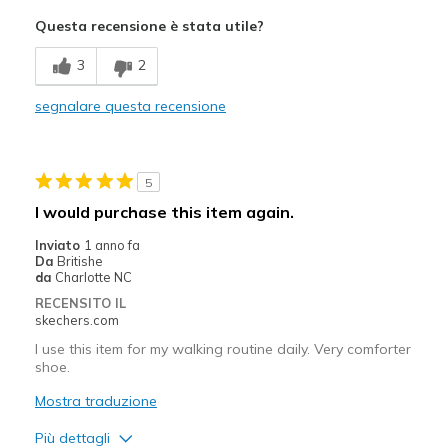
Attractive Design
Questa recensione è stata utile?
Breathe Well
3
2
Comfortable
segnalare questa recensione
Durable
Stylish
5
Migliori Utilizzi:
I would purchase this item again.
Casual Wear
Inviato
1 anno fa
Da
Britishe
Travel
da
Charlotte NC
RECENSITO IL
Width
Feels true to width
skechers.com
Sizing
Feels half size too big
I use this item for my walking routine daily. Very comforter
View On Shoes
Shoes are for Wearing
shoe.
Mostra traduzione
Più dettagli