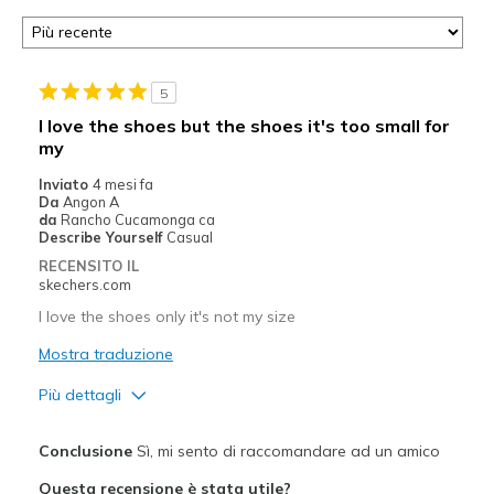
5
I love the shoes but the shoes it's too small for
my
Inviato
4 mesi fa
Da
Angon A
da
Rancho Cucamonga ca
Describe Yourself
Casual
RECENSITO IL
skechers.com
I love the shoes only it's not my size
Mostra traduzione
Più dettagli
Pregi
Conclusione
Sì, mi sento di raccomandare ad un amico
Comfortable
Questa recensione è stata utile?