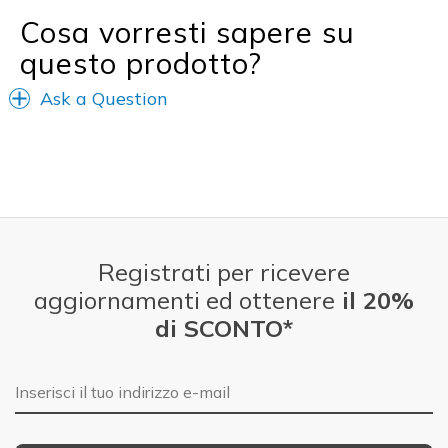
Cosa vorresti sapere su
Width
Feels true to width
Sizing
Feels true to size
questo prodotto?
View On Shoes
I'm Really Into Shoes
Ask a Question
Registrati per ricevere
aggiornamenti ed ottenere
il 20%
di SCONTO*
E-mail