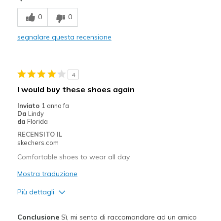
Migliori Utilizzi:
0
0
Casual Wear
segnalare questa recensione
Width
Feels true to width
Sizing
Feels full size too small
4
I would buy these shoes again
Inviato
1 anno fa
Da
Lindy
da
Florida
RECENSITO IL
skechers.com
Comfortable shoes to wear all day.
Mostra traduzione
Più dettagli
Pregi
Conclusione
Sì, mi sento di raccomandare ad un amico