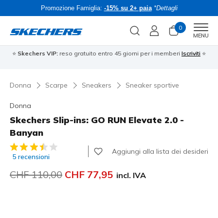
Promozione Famiglia:
-15% su 2+ paia
*Dettagli
0
Men
MENU
⭐
Skechers VIP:
reso gratuito entro 45 giorni per i memberi
Iscriviti
⭐
Donna
Scarpe
Sneakers
Sneaker sportive
Donna
Skechers Slip-ins: GO RUN Elevate 2.0 -
Banyan
Valutazione cliente 4.4 su 5
Aggiungi alla lista dei desideri
5 recensioni
Prezzo ridotto da
CHF 110,00
per
CHF 77,95
incl. IVA