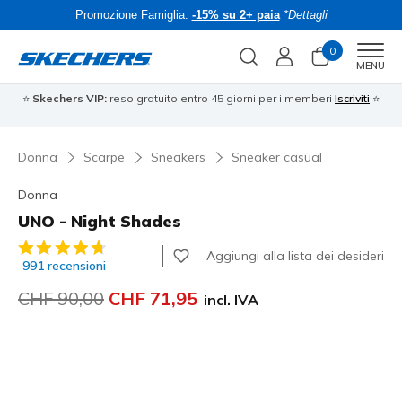
Promozione Famiglia:
-15% su 2+ paia
*Dettagli
0
Men
MENU
⭐
Skechers VIP:
reso gratuito entro 45 giorni per i memberi
Iscriviti
⭐
Donna
Scarpe
Sneakers
Sneaker casual
Donna
UNO - Night Shades
Valutazione cliente 4.7 su 5
Aggiungi alla lista dei desideri
991 recensioni
Prezzo ridotto da
CHF 90,00
per
CHF 71,95
incl. IVA