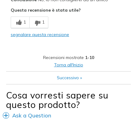
Poor Cushioning
Questa recensione è stata utile?
Width
Feels too narrow
1
1
Sizing
Feels full size too small
View On Shoes
I'm Really Into Shoes
segnalare questa recensione
Recensioni mostrate
1-10
Torna all'Inizio
Successivo
»
Cosa vorresti sapere su
questo prodotto?
Ask a Question