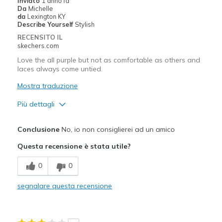
Inviato
1 anno fa
Sizing
Feels true to size
Da
Michelle
da
Lexington KY
View On Shoes
I'm Into Shoes
Describe Yourself
Stylish
RECENSITO IL
skechers.com
Love the all purple but not as comfortable as others and
laces always come untied.
Mostra traduzione
Più dettagli
Pregi
Conclusione
No, io non consiglierei ad un amico
Attractive Design
Questa recensione è stata utile?
Comfortable
0
0
Stylish
segnalare questa recensione
Tons of compliments
Difetti