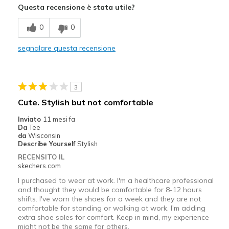
Questa recensione è stata utile?
Breathe Well
0
0
Comfortable
segnalare questa recensione
Durable
Stylish
3
Width
Feels true to width
Cute. Stylish but not comfortable
Sizing
Feels true to size
Inviato
11 mesi fa
Da
Tee
da
Wisconsin
Describe Yourself
Stylish
RECENSITO IL
skechers.com
I purchased to wear at work. I'm a healthcare professional
and thought they would be comfortable for 8-12 hours
shifts. I've worn the shoes for a week and they are not
comfortable for standing or walking at work. I'm adding
extra shoe soles for comfort. Keep in mind, my experience
might not be the same for others.