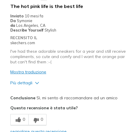
Difetti
The hot pink life is the best life
Need Break In
Inviato
10 mesi fa
Da
Symonie
Migliori Utilizzi:
da
Los Angeles, CA
Describe Yourself
Stylish
Casual Wear
RECENSITO IL
skechers.com
Travel
I've had these adorable sneakers for a year and still receive
compliments, so cute and comfy and I want the orange pair
Width
Feels true to width
but can't find them :-(
Sizing
Feels true to size
Mostra traduzione
View On Shoes
Shoes are for Wearing
Più dettagli
Pregi
Conclusione
Sì, mi sento di raccomandare ad un amico
Attractive Design
Questa recensione è stata utile?
Comfortable
0
0
Stylish
segnalare questa recensione