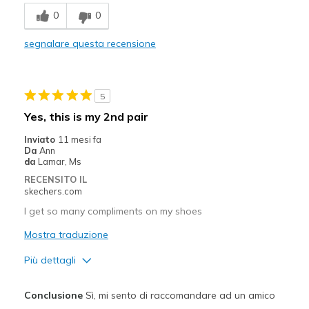
Breathe Well
0
0
Comfortable
segnalare questa recensione
Migliori Utilizzi:
Casual Wear
5
Special Occasions
Yes, this is my 2nd pair
Width
Feels true to width
Inviato
11 mesi fa
Da
Ann
Sizing
Feels true to size
da
Lamar, Ms
View On Shoes
I'm Into Shoes
RECENSITO IL
skechers.com
I get so many compliments on my shoes
Mostra traduzione
Più dettagli
Pregi
Conclusione
Sì, mi sento di raccomandare ad un amico
Attractive Design