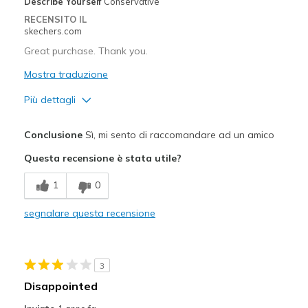
Describe Yourself
Conservative
RECENSITO IL
skechers.com
Great purchase. Thank you.
Mostra traduzione
Più dettagli
Pregi
Conclusione
Sì, mi sento di raccomandare ad un amico
Attractive Design
Questa recensione è stata utile?
Stylish
1
0
Difetti
segnalare questa recensione
Need Break In
Migliori Utilizzi:
3
Going Out
Disappointed
Width
Feels true to width