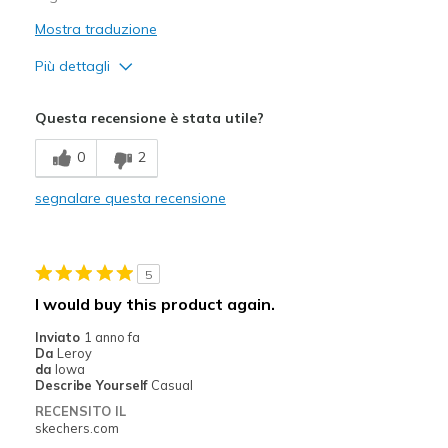
Mostra traduzione
Più dettagli
Pregi
Questa recensione è stata utile?
Attractive Design
0
2
Stylish
segnalare questa recensione
Difetti
Need Break In
5
Poor Cushioning
I would buy this product again.
Migliori Utilizzi:
Inviato
1 anno fa
Da
Leroy
Casual Wear
da
Iowa
Describe Yourself
Casual
Width
Feels true to width
RECENSITO IL
Sizing
Feels true to size
skechers.com
View On Shoes
I'm Really Into Shoes