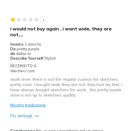
Need Break In
Migliori Utilizzi:
1
Casual Wear
i would not buy again , i want wide, they are
not....
Width
Feels too narrow
Sizing
Feels half size too small
Inviato
1 anno fa
Da
pretty purple
View On Shoes
Shoes are for Wearing
da
dallas tx
Describe Yourself
Stylish
RECENSITO IL
skechers.com
work shoe. there is not the regular cushion for sketchers.
pretty color. I bought wide they are not. they hurt my feet. i
have always bought sketchers for work , this pretty purple
shoe is not up to sketchers quality.
Mostra traduzione
Più dettagli
Difetti
Conclusione
No, io non consiglierei ad un amico