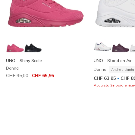
UNO - Shiny Scale
UNO - Stand on Air
Donna
Donna
Anche a pianta 
Prezzo ridotto da
per
CHF 95,00
CHF 65,95
-
CHF 63,95
CHF 8
Acquista 2+ paia e rice