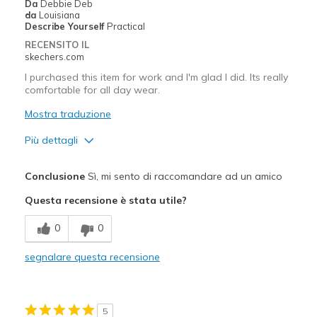
Da
Debbie Deb
da
Louisiana
Describe Yourself
Practical
RECENSITO IL
skechers.com
I purchased this item for work and I'm glad I did. Its really
comfortable for all day wear.
Mostra traduzione
Più dettagli
Pregi
Conclusione
Sì, mi sento di raccomandare ad un amico
Attractive Design
Questa recensione è stata utile?
Breathe Well
0
0
Comfortable
segnalare questa recensione
Durable
Stylish
5