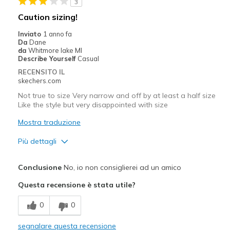
3
Laces don't stay tied
Caution sizing!
Migliori Utilizzi:
Inviato
1 anno fa
Da
Dane
Casual Wear
da
Whitmore lake MI
Describe Yourself
Casual
Width
Feels true to width
RECENSITO IL
Sizing
Feels true to size
skechers.com
View On Shoes
I'm Into Shoes
Not true to size Very narrow and off by at least a half size
Like the style but very disappointed with size
Mostra traduzione
Più dettagli
Pregi
Conclusione
No, io non consiglierei ad un amico
Attractive Design
Questa recensione è stata utile?
Comfortable
0
0
Difetti
segnalare questa recensione