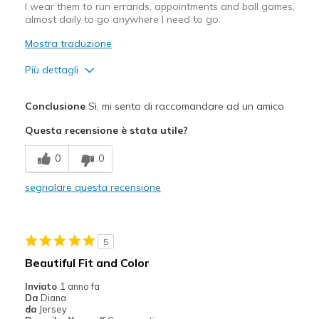
I wear them to run errands, appointments and ball games,
almost daily to go anywhere I need to go.
Mostra traduzione
Più dettagli
Pregi
Conclusione
Sì, mi sento di raccomandare ad un amico
Comfortable
Questa recensione è stata utile?
Migliori Utilizzi:
0
0
Casual Wear
segnalare questa recensione
Going Out
Width
Feels true to width
5
Sizing
Feels true to size
Beautiful Fit and Color
View On Shoes
Shoes are for Wearing
Inviato
1 anno fa
Da
Diana
da
Jersey