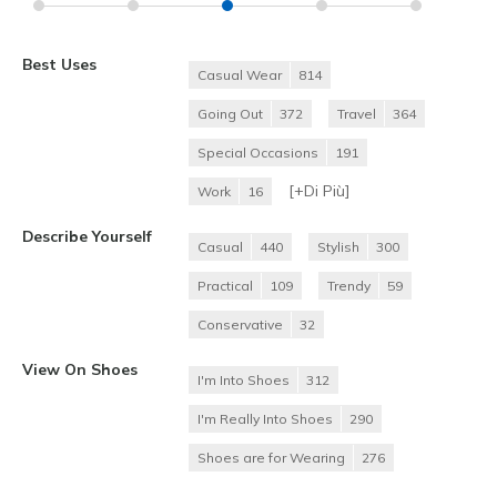
Best Uses
Casual Wear
814
Going Out
372
Travel
364
Special Occasions
191
[+
Di Più
]
Work
16
Describe Yourself
Casual
440
Stylish
300
Practical
109
Trendy
59
Conservative
32
View On Shoes
I'm Into Shoes
312
I'm Really Into Shoes
290
Shoes are for Wearing
276