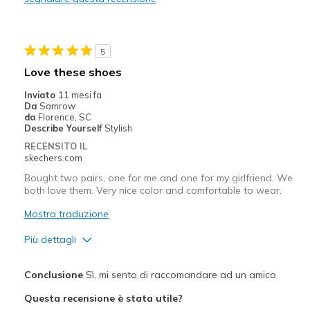
Migliori Utilizzi:
Casual Wear
5
Going Out
Love these shoes
Travel
Inviato
11 mesi fa
Da
Samrow
Width
Feels true to width
da
Florence, SC
Describe Yourself
Stylish
Sizing
Feels true to size
RECENSITO IL
View On Shoes
I'm Really Into Shoes
skechers.com
Bought two pairs, one for me and one for my girlfriend. We
both love them. Very nice color and comfortable to wear.
Mostra traduzione
Più dettagli
Pregi
Conclusione
Sì, mi sento di raccomandare ad un amico
Attractive Design
Questa recensione è stata utile?