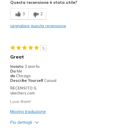
Questa recensione è stata utile?
Difetti
3
2
Poor Cushioning
segnalare questa recensione
Migliori Utilizzi:
Casual Wear
5
Going Out
Great
Travel
Inviato
3 anni fa
Da
Me
Width
Feels true to width
da
Chicago
Describe Yourself
Casual
Sizing
Feels true to size
RECENSITO IL
View On Shoes
Shoes are for Wearing
skechers.com
Love them!
Mostra traduzione
Più dettagli