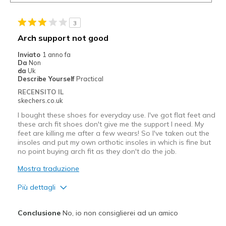
3
Arch support not good
Inviato
1 anno fa
Da
Non
da
Uk
Describe Yourself
Practical
RECENSITO IL
skechers.co.uk
I bought these shoes for everyday use. I've got flat feet and
these arch fit shoes don't give me the support I need. My
feet are killing me after a few wears! So I've taken out the
insoles and put my own orthotic insoles in which is fine but
no point buying arch fit as they don't do the job.
Mostra traduzione
Più dettagli
Pregi
Conclusione
No, io non consiglierei ad un amico
Comfortable