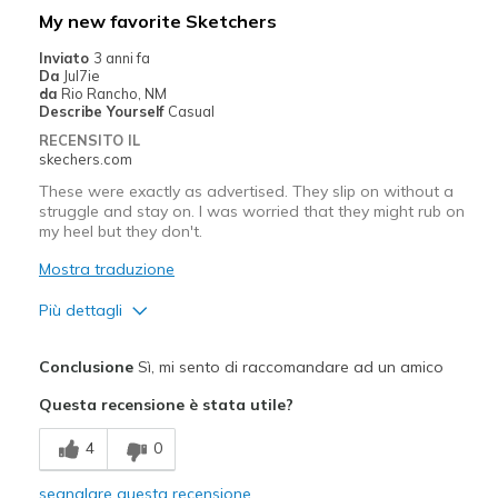
Migliori Utilizzi:
My new favorite Sketchers
Casual Wear
Inviato
3 anni fa
Da
Jul7ie
Travel
da
Rio Rancho, NM
Describe Yourself
Casual
Width
Feels true to width
RECENSITO IL
Sizing
Feels true to size
skechers.com
View On Shoes
Shoes are for Wearing
These were exactly as advertised. They slip on without a
struggle and stay on. I was worried that they might rub on
my heel but they don't.
Mostra traduzione
Più dettagli
Pregi
Conclusione
Sì, mi sento di raccomandare ad un amico
Attractive Design
Questa recensione è stata utile?
Breathe Well
4
0
Comfortable
segnalare questa recensione