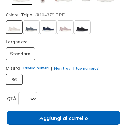
Colore
Talpa
(#
104379
TPE
)
selezionato
Larghezza
Standard
Misura
Tabella numeri
Non trovi il tuo numero?
36
QTÀ
Aggiungi al carrello