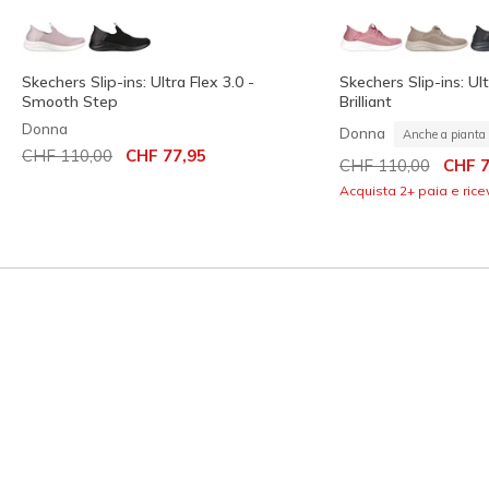
Skechers Slip-ins: Ultra Flex 3.0 -
Skechers Slip-ins: Ult
Smooth Step
Brilliant
Donna
Donna
Anche a pianta 
Prezzo ridotto da
per
CHF 110,00
CHF 77,95
Prezzo ridotto da
per
CHF 110,00
CHF 7
Acquista 2+ paia e rice