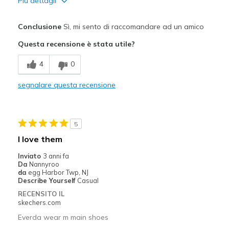
Più dettagli
Pregi
Conclusione
Sì, mi sento di raccomandare ad un amico
Attractive Design
Questa recensione è stata utile?
Breathe Well
4
0
Comfortable
segnalare questa recensione
Durable
Stylish
5
Migliori Utilizzi:
I love them
Casual Wear
Inviato
3 anni fa
Da
Nannyroo
Width
Feels true to width
da
egg Harbor Twp, NJ
Describe Yourself
Casual
Sizing
Feels true to size
RECENSITO IL
View On Shoes
I'm Into Shoes
skechers.com
Everda wear m main shoes