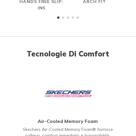
HANDS FREE SLIP-
ARCH FIT
A
INS
ME
Tecnologie Di Comfort
Air-Cooled Memory Foam
Skechers Air-Cooled Memory Foam® fornisce
sollievo, comfort immediato e traspirabilità.