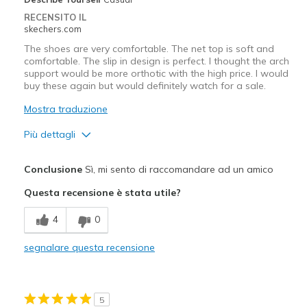
Sizing
Feels half size too big
RECENSITO IL
View On Shoes
Shoes are for Wearing
skechers.com
The shoes are very comfortable. The net top is soft and
comfortable. The slip in design is perfect. I thought the arch
support would be more orthotic with the high price. I would
buy these again but would definitely watch for a sale.
Mostra traduzione
Più dettagli
Pregi
Conclusione
Sì, mi sento di raccomandare ad un amico
Attractive Design
Questa recensione è stata utile?
Comfortable
4
0
Durable
segnalare questa recensione
Difetti
Arch support is minimal for the high price.
5