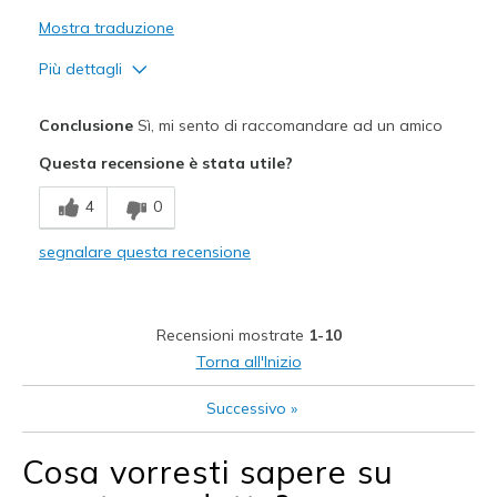
View On Shoes
Shoes are for Wearing
Mostra traduzione
Più dettagli
Pregi
Conclusione
Sì, mi sento di raccomandare ad un amico
Attractive Design
Questa recensione è stata utile?
Breathe Well
4
0
Comfortable
segnalare questa recensione
Easier to put on than my last pair of slip-ons
Stylish
Recensioni mostrate
1-10
Migliori Utilizzi:
Torna all'Inizio
Casual Wear
Successivo
»
Travel
Cosa vorresti sapere su
Width
Feels true to width