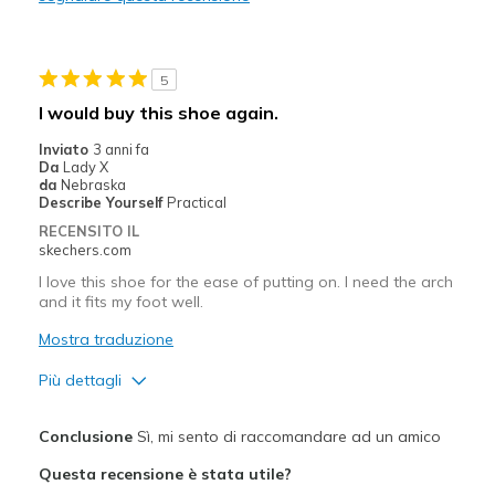
Stylish
Migliori Utilizzi:
5
Casual Wear
I would buy this shoe again.
Travel
Inviato
3 anni fa
Da
Lady X
Width
Feels true to width
da
Nebraska
Describe Yourself
Practical
Sizing
Feels true to size
RECENSITO IL
View On Shoes
Shoes are for Wearing
skechers.com
I love this shoe for the ease of putting on. I need the arch
and it fits my foot well.
Mostra traduzione
Più dettagli
Width
Feels true to width
Conclusione
Sì, mi sento di raccomandare ad un amico
Sizing
Feels true to size
Questa recensione è stata utile?
View On Shoes
Shoes are for Wearing