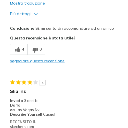
Mostra traduzione
Più dettagli
Pregi
Conclusione
Sì, mi sento di raccomandare ad un amico
Attractive Design
Questa recensione è stata utile?
Breathe Well
4
0
Comfortable
segnalare questa recensione
Durable
Stylish
4
Migliori Utilizzi:
Slip ins
Casual Wear
Inviato
3 anni fa
Da
Yo
Width
Feels true to width
da
Las Vegas Nv
Describe Yourself
Casual
Sizing
Feels true to size
RECENSITO IL
View On Shoes
Shoes are for Wearing
skechers.com