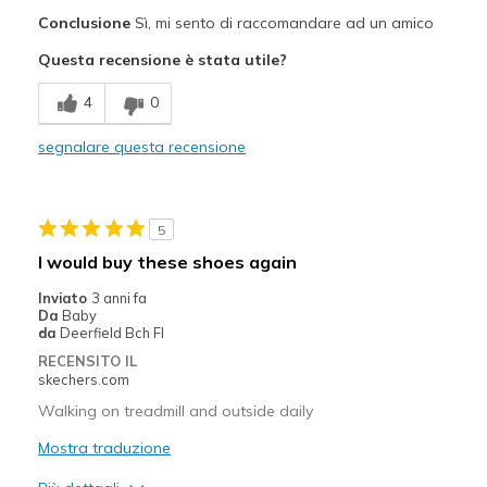
Pregi
Conclusione
Sì, mi sento di raccomandare ad un amico
Comfortable
Questa recensione è stata utile?
Stylish
4
0
Migliori Utilizzi:
segnalare questa recensione
Casual Wear
Width
Feels true to width
5
Sizing
Feels true to size
I would buy these shoes again
View On Shoes
Shoes are for Wearing
Inviato
3 anni fa
Da
Baby
da
Deerfield Bch Fl
RECENSITO IL
skechers.com
Walking on treadmill and outside daily
Mostra traduzione