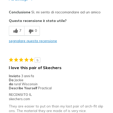
Pregi
Conclusione
Sì, mi sento di raccomandare ad un amico
Attractive Design
Questa recensione è stata utile?
Breathe Well
7
0
Comfortable
segnalare questa recensione
Durable
Stylish
5
Migliori Utilizzi:
I love this pair of Skechers
Casual Wear
Inviato
3 anni fa
Da
Jackie
Going Out
da
rural Wisconsin
Describe Yourself
Practical
Travel
RECENSITO IL
skechers.com
Width
Feels true to width
They are easier to put on than my last pair of arch-fit slip
Sizing
Feels true to size
ons. The material they are made of is very nice.