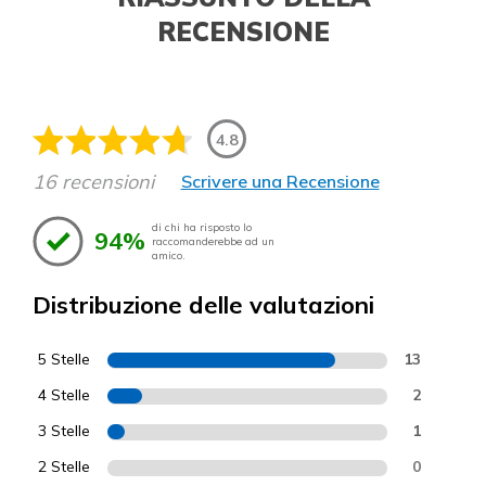
RECENSIONE
4.8
16 recensioni
Scrivere una Recensione
di chi ha risposto lo
94%
raccomanderebbe ad un
amico.
Distribuzione delle valutazioni
5 Stelle
13
4 Stelle
2
3 Stelle
1
2 Stelle
0