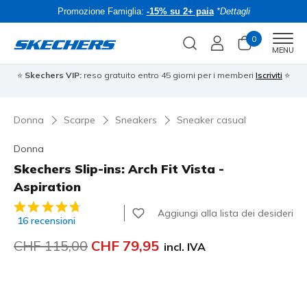
Promozione Famiglia:
-15% su 2+ paia
*Dettagli
0
Men
MENU
⭐
Skechers VIP:
reso gratuito entro 45 giorni per i memberi
Iscriviti
⭐
Donna
Scarpe
Sneakers
Sneaker casual
Donna
Skechers Slip-ins: Arch Fit Vista -
Aspiration
Valutazione cliente 4.9 su 5
Aggiungi alla lista dei desideri
16 recensioni
Prezzo ridotto da
CHF 115,00
per
CHF 79,95
incl. IVA