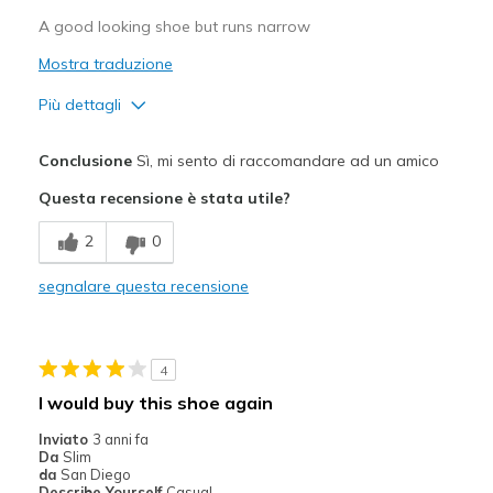
A good looking shoe but runs narrow
Mostra traduzione
Più dettagli
Pregi
Conclusione
Sì, mi sento di raccomandare ad un amico
Attractive Design
Questa recensione è stata utile?
Breathe Well
2
0
Durable
segnalare questa recensione
Stylish
Migliori Utilizzi:
4
Casual Wear
I would buy this shoe again
Going Out
Inviato
3 anni fa
Da
Slim
Width
Feels too narrow
da
San Diego
Describe Yourself
Casual