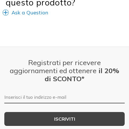
questo prodotto?
Sizing
Feels true to size
View On Shoes
Shoes are for Wearing
Ask a Question
Registrati per ricevere
aggiornamenti ed ottenere
il 20%
di SCONTO*
E-mail
ISCRIVITI