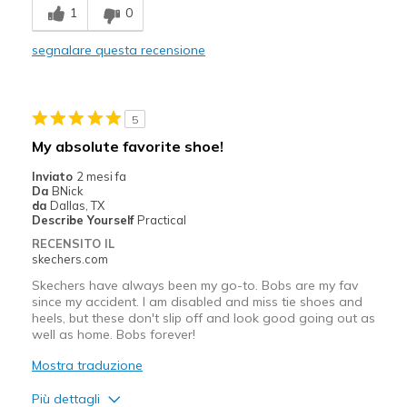
1
0
Sizing
Feels half size too big
View On Shoes
I'm Into Shoes
segnalare questa recensione
5
My absolute favorite shoe!
Inviato
2 mesi fa
Da
BNick
da
Dallas, TX
Describe Yourself
Practical
RECENSITO IL
skechers.com
Skechers have always been my go-to. Bobs are my fav
since my accident. I am disabled and miss tie shoes and
heels, but these don't slip off and look good going out as
well as home. Bobs forever!
Mostra traduzione
Più dettagli