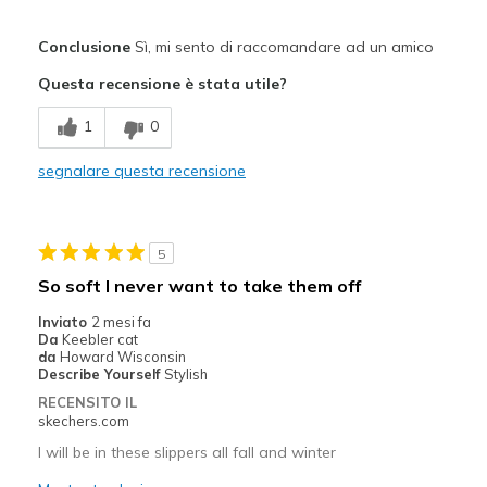
Pregi
Conclusione
Sì, mi sento di raccomandare ad un amico
Comfortable
Questa recensione è stata utile?
Difetti
1
0
Need Break In
segnalare questa recensione
Migliori Utilizzi:
Casual Wear
5
Width
Feels true to width
So soft I never want to take them off
Sizing
Feels true to size
Inviato
2 mesi fa
View On Shoes
I'm Really Into Shoes
Da
Keebler cat
da
Howard Wisconsin
Describe Yourself
Stylish
RECENSITO IL
skechers.com
I will be in these slippers all fall and winter