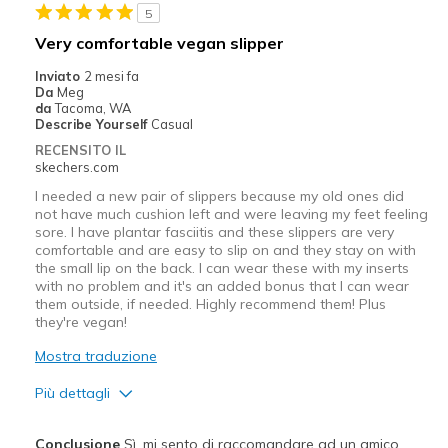
View On Shoes
Shoes are for Wearing
5
Very comfortable vegan slipper
Inviato
2 mesi fa
Da
Meg
da
Tacoma, WA
Describe Yourself
Casual
RECENSITO IL
skechers.com
I needed a new pair of slippers because my old ones did
not have much cushion left and were leaving my feet feeling
sore. I have plantar fasciitis and these slippers are very
comfortable and are easy to slip on and they stay on with
the small lip on the back. I can wear these with my inserts
with no problem and it's an added bonus that I can wear
them outside, if needed. Highly recommend them! Plus
they're vegan!
Mostra traduzione
Più dettagli
Pregi
Conclusione
Sì, mi sento di raccomandare ad un amico