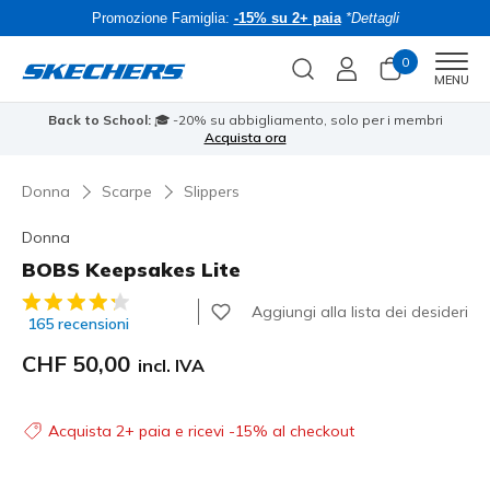
Promozione Famiglia:
-15% su 2+ paia
*Dettagli
0
Men
MENU
i
⭐
Back to School:
🎓 -20% su abbigliamento, solo per i membri
Acquista ora
Donna
Scarpe
Slippers
Donna
BOBS Keepsakes Lite
Valutazione cliente 4 su 5
Aggiungi alla lista dei desideri
165 recensioni
CHF 50,00
incl. IVA
Acquista 2+ paia e ricevi -15% al checkout