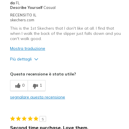
da
FL
View On Shoes
Shoes are for Wearing
Describe Yourself
Casual
RECENSITO IL
skechers.com
This is the 1st Skechers that I don't like at all. I find that
when I walk the back of the slipper just falls down and you
can't walk good.
Mostra traduzione
Più dettagli
Pregi
Questa recensione è stata utile?
Attractive Design
0
1
Sizing
Feels half size too big
segnalare questa recensione
5
Second time purchase. Love them.