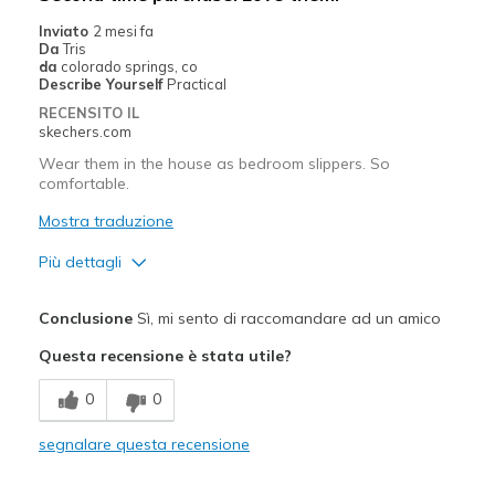
Inviato
2 mesi fa
Da
Tris
da
colorado springs, co
Describe Yourself
Practical
RECENSITO IL
skechers.com
Wear them in the house as bedroom slippers. So
comfortable.
Mostra traduzione
Più dettagli
Pregi
Conclusione
Sì, mi sento di raccomandare ad un amico
Attractive Design
Questa recensione è stata utile?
Breathe Well
0
0
Comfortable
segnalare questa recensione
Durable