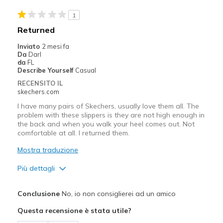
Stylish
1
Migliori Utilizzi:
Returned
Casual Wear
Inviato
2 mesi fa
Da
Darl
Width
Feels true to width
da
FL
Describe Yourself
Casual
Sizing
Feels true to size
RECENSITO IL
View On Shoes
Shoes are for Wearing
skechers.com
I have many pairs of Skechers, usually love them all. The
problem with these slippers is they are not high enough in
the back and when you walk your heel comes out. Not
comfortable at all. I returned them.
Mostra traduzione
Più dettagli
Pregi
Conclusione
No, io non consiglierei ad un amico
Attractive Design
Questa recensione è stata utile?
Width
Feels true to width