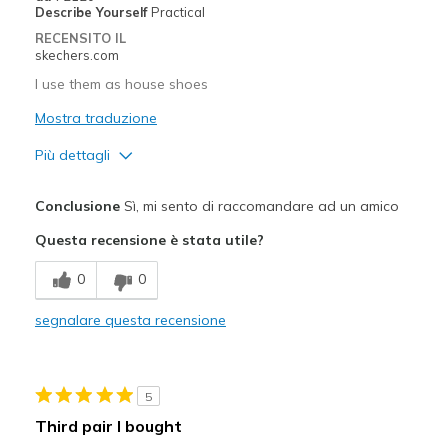
Describe Yourself
Practical
RECENSITO IL
skechers.com
I use them as house shoes
Mostra traduzione
Più dettagli
Pregi
Conclusione
Sì, mi sento di raccomandare ad un amico
Attractive Design
Questa recensione è stata utile?
Breathe Well
0
0
Comfortable
segnalare questa recensione
Durable
Stylish
5
Migliori Utilizzi:
Third pair I bought
Casual Wear