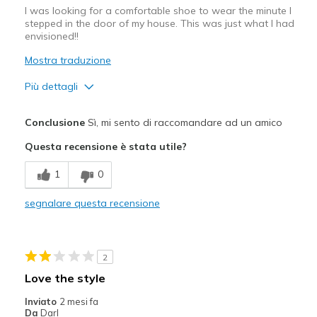
I was looking for a comfortable shoe to wear the minute I
stepped in the door of my house. This was just what I had
envisioned!!
Mostra traduzione
Più dettagli
Pregi
Conclusione
Sì, mi sento di raccomandare ad un amico
Comfortable
Questa recensione è stata utile?
Stylish
1
0
Difetti
segnalare questa recensione
No cons perfect
Migliori Utilizzi:
2
Casual Wear
Love the style
Width
Feels true to width
Inviato
2 mesi fa
Sizing
Feels true to size
Da
Darl