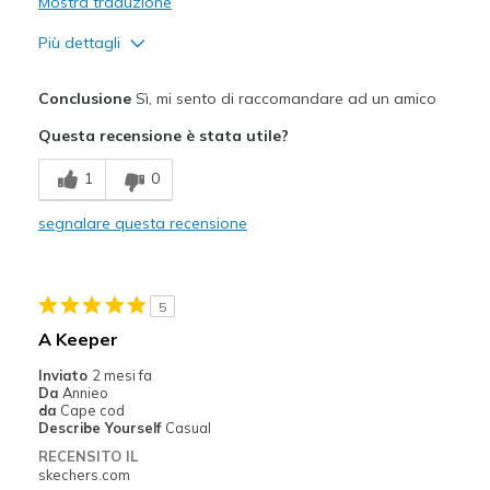
Mostra traduzione
Più dettagli
Pregi
Conclusione
Sì, mi sento di raccomandare ad un amico
Attractive Design
Questa recensione è stata utile?
Comfortable
1
0
Durable
segnalare questa recensione
Stylish
Migliori Utilizzi:
5
Casual Wear
A Keeper
Width
Feels true to width
Inviato
2 mesi fa
Da
Annieo
Sizing
Feels true to size
da
Cape cod
View On Shoes
I'm Into Shoes
Describe Yourself
Casual
RECENSITO IL
skechers.com