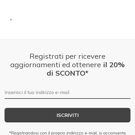
Width
Feels true to width
Sizing
Feels true to size
View On Shoes
I'm Into Shoes
Registrati per ricevere
aggiornamenti ed ottenere
il 20%
di SCONTO*
E-mail
ISCRIVITI
*Registrandosi con il proprio indirizzo e-mail, si acconsente