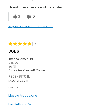
Attractive Design
Questa recensione è stata utile?
Comfortable
3
0
Durable
segnalare questa recensione
Stylish
Migliori Utilizzi:
5
Casual Wear
BOBS
Width
Feels true to width
Inviato
2 mesi fa
Da
AA
Sizing
Feels true to size
da
NJ
View On Shoes
Shoes are for Wearing
Describe Yourself
Casual
RECENSITO IL
skechers.com
casual
Mostra traduzione
Più dettagli