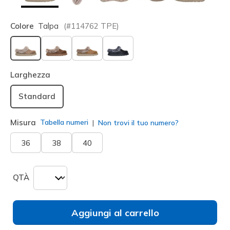
Colore
Talpa
(#
114762
TPE
)
selezionato
Larghezza
Standard
Misura
Tabella numeri
Non trovi il tuo numero?
36
38
40
QTÀ
Aggiungi al carrello