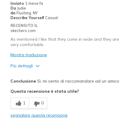
Inviato
1 mese fa
Da
Judie
Width
Feels true to width
da
Flushing, NY
Describe Yourself
Casual
Sizing
Feels true to size
RECENSITO IL
View On Shoes
Shoes are for Wearing
skechers.com
As mentioned I like that they come in wide and they are
very comfortable.
Mostra traduzione
Più dettagli
Pregi
Conclusione
Sì, mi sento di raccomandare ad un amico
Attractive Design
Questa recensione è stata utile?
Breathe Well
1
0
Comfortable
segnalare questa recensione
Width
Feels true to width
Sizing
Feels true to size