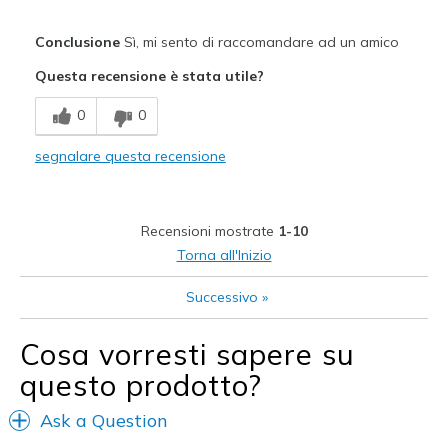
Pregi
Conclusione
Sì, mi sento di raccomandare ad un amico
Attractive Design
Questa recensione è stata utile?
Breathe Well
0
0
Comfortable
segnalare questa recensione
Durable
Stylish
Recensioni mostrate
1-10
Versatile
Torna all'Inizio
Migliori Utilizzi:
Successivo
»
Casual Wear
Cosa vorresti sapere su
Going Out
questo prodotto?
Hospital
Ask a Question
Travel