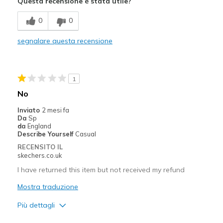
Questa recensione è stata utile?
Difetti
0
0
Bassa qualità
segnalare questa recensione
Bassa stabilità
Difficili da mettere e togliere
1
Si consumano rapidamente
No
Si sfilano camminando
Inviato
2 mesi fa
Da
Sp
Larghezza
Larghezza giusta
da
England
Describe Yourself
Casual
Taglie
La taglia piena è troppo grande
RECENSITO IL
skechers.co.uk
I have returned this item but not received my refund
Mostra traduzione
Più dettagli