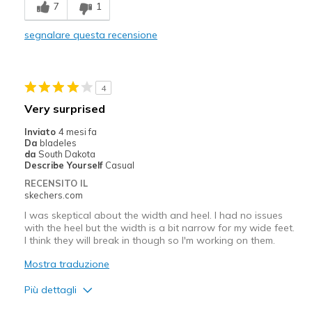
7
1
Travel
segnalare questa recensione
Width
Feels true to width
Sizing
Feels full size too big
View On Shoes
Shoes are for Wearing
4
Very surprised
Inviato
4 mesi fa
Da
bladeles
da
South Dakota
Describe Yourself
Casual
RECENSITO IL
skechers.com
I was skeptical about the width and heel. I had no issues
with the heel but the width is a bit narrow for my wide feet.
I think they will break in though so I'm working on them.
Mostra traduzione
Più dettagli