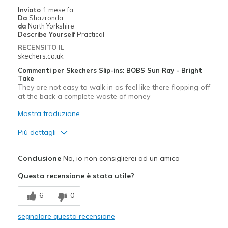
Inviato
1 mese fa
View On Shoes
I'm Into Shoes
Da
Shazronda
da
North Yorkshire
Describe Yourself
Practical
RECENSITO IL
skechers.co.uk
Commenti per Skechers Slip-ins: BOBS Sun Ray - Bright
Take
They are not easy to walk in as feel like there flopping off
at the back a complete waste of money
Mostra traduzione
Più dettagli
Pregi
Conclusione
No, io non consiglierei ad un amico
Comfortable
Questa recensione è stata utile?
Difetti
6
0
That slip up and down at the back very hard to k
segnalare questa recensione
Migliori Utilizzi: