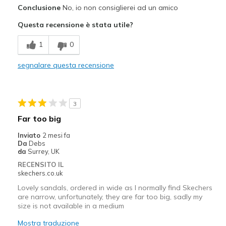
Pregi
Conclusione
No, io non consiglierei ad un amico
Comfortable
Questa recensione è stata utile?
Migliori Utilizzi:
1
0
Casual Wear
segnalare questa recensione
Width
Feels too wide
Sizing
Feels full size too big
3
Far too big
Inviato
2 mesi fa
Da
Debs
da
Surrey, UK
RECENSITO IL
skechers.co.uk
Lovely sandals, ordered in wide as I normally find Skechers
are narrow, unfortunately, they are far too big, sadly my
size is not available in a medium
Mostra traduzione