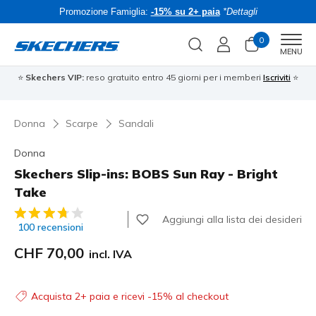
Promozione Famiglia:
-15% su 2+ paia
*Dettagli
0
Men
MENU
⭐
Skechers VIP:
reso gratuito entro 45 giorni per i memberi
Iscriviti
⭐
Donna
Scarpe
Sandali
Donna
Skechers Slip-ins: BOBS Sun Ray - Bright
Take
Valutazione cliente 3.7 su 5
Aggiungi alla lista dei desideri
100 recensioni
CHF 70,00
incl. IVA
Acquista 2+ paia e ricevi -15% al checkout