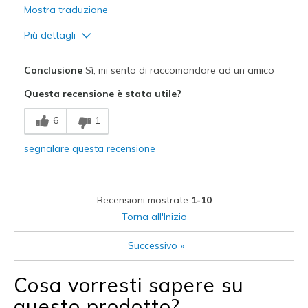
Mostra traduzione
View On Shoes
Shoes are for Wearing
Più dettagli
Pregi
Conclusione
Sì, mi sento di raccomandare ad un amico
Attractive Design
Questa recensione è stata utile?
Breathe Well
6
1
Stylish
segnalare questa recensione
Migliori Utilizzi:
Casual Wear
Recensioni mostrate
1-10
Width
Feels true to width
Torna all'Inizio
Sizing
Feels half size too big
Successivo
»
View On Shoes
Shoes are for Wearing
Cosa vorresti sapere su
questo prodotto?