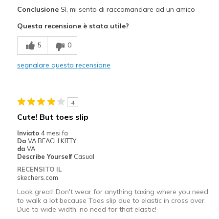
Pregi
Conclusione
Sì, mi sento di raccomandare ad un amico
Attractive Design
Questa recensione è stata utile?
Breathe Well
5
0
Comfortable
segnalare questa recensione
Stylish
Difetti
4
Need Break In
Cute! But toes slip
Migliori Utilizzi:
Inviato
4 mesi fa
Da
VA BEACH KITTY
Casual Wear
da
VA
Describe Yourself
Casual
Going Out
RECENSITO IL
skechers.com
Special Occasions
Look great! Don't wear for anything taxing where you need
to walk a lot because Toes slip due to elastic in cross over.
Width
Feels too narrow
Due to wide width, no need for that elastic!
Sizing
Feels half size too small