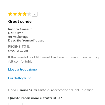
Migliori Utilizzi:
Casual Wear
4
Special Occasions
Great sandel
Width
Feels too wide
Inviato
4 mesi fa
Da
Quilter
Sizing
Feels half size too big
da
Anchorage
Describe Yourself
Casual
RECENSITO IL
skechers.com
If this sandal had fit, I would've loved to wear them as they
felt comfortable
Mostra traduzione
Più dettagli
Pregi
Conclusione
Sì, mi sento di raccomandare ad un amico
Comfortable
Questa recensione è stata utile?
Migliori Utilizzi: