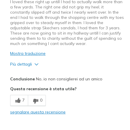
I loved these right up untill I had to actually walk more than
a few yards. The right one did not grip my heel, it
constantly slipped off and twice I nearly went over. In the
end I had to walk through the shopping centre with my toes
gripped over to steady myself in them. I loved the
adjustable strap Skechers sandals, I had them for 3 years.
These are now going to sit in my hallway untill I can justify
sending them to to charity without the guilt of spending so
much on something I cant actually wear.
Mostra traduzione
Più dettagli
Pregi
Conclusione
No, io non consiglierei ad un amico
Attractive Design
Questa recensione è stata utile?
Stylish
7
0
Difetti
segnalare questa recensione
Cant keep on my feet
Poor Cushioning