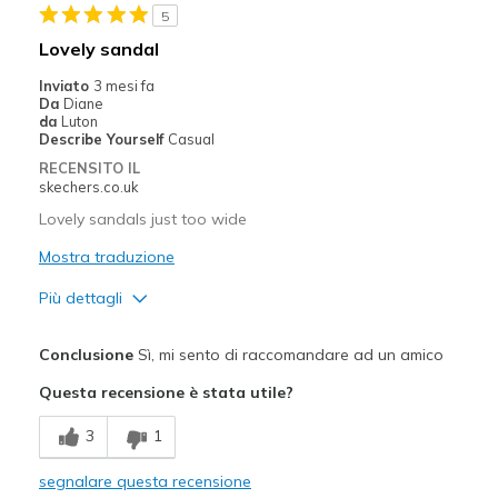
5
Migliori Utilizzi:
Lovely sandal
Casual Wear
Inviato
3 mesi fa
Da
Diane
Width
Feels true to width
da
Luton
Describe Yourself
Casual
Sizing
Feels full size too big
RECENSITO IL
View On Shoes
Shoes are for Wearing
skechers.co.uk
Lovely sandals just too wide
Mostra traduzione
Più dettagli
Pregi
Conclusione
Sì, mi sento di raccomandare ad un amico
Attractive Design
Questa recensione è stata utile?
Comfortable
3
1
Stylish
segnalare questa recensione