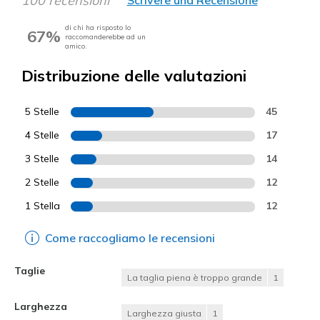
100 recensioni
Scrivere una Recensione
di chi ha risposto lo
67%
raccomanderebbe ad un
amico.
Distribuzione delle valutazioni
5 Stelle
45
4 Stelle
17
3 Stelle
14
2 Stelle
12
1 Stella
12
Come raccogliamo le recensioni
Taglie
La taglia piena è troppo grande
1
Larghezza
Larghezza giusta
1