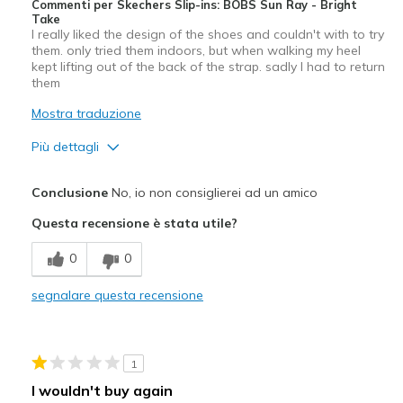
Commenti per Skechers Slip-ins: BOBS Sun Ray - Bright
Take
I really liked the design of the shoes and couldn't with to try
them. only tried them indoors, but when walking my heel
kept lifting out of the back of the strap. sadly I had to return
them
Mostra traduzione
Più dettagli
Pregi
Conclusione
No, io non consiglierei ad un amico
Attractive Design
Questa recensione è stata utile?
Comfortable
0
0
Migliori Utilizzi:
segnalare questa recensione
Casual Wear
Travel
1
Width
Feels true to width
I wouldn't buy again
Sizing
Feels half size too big