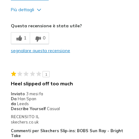
Più dettagli
Pregi
Questa recensione è stata utile?
Attractive Design
1
0
Comfortable
segnalare questa recensione
Migliori Utilizzi:
Casual Wear
1
Travel
Heel slipped off too much
Width
Feels too wide
Inviato
3 mesi fa
Sizing
Feels full size too big
Da
Han Span
da
Leeds
Describe Yourself
Casual
RECENSITO IL
skechers.co.uk
Commenti per Skechers Slip-ins: BOBS Sun Ray - Bright
Take