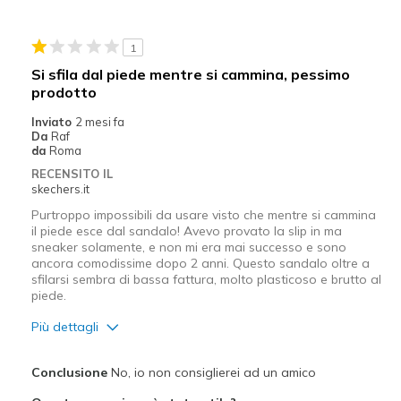
Casual Wear
1
Width
Feels true to width
Si sfila dal piede mentre si cammina, pessimo
Sizing
Feels full size too big
prodotto
View On Shoes
Shoes are for Wearing
Inviato
2 mesi fa
Da
Raf
da
Roma
RECENSITO IL
skechers.it
Purtroppo impossibili da usare visto che mentre si cammina
il piede esce dal sandalo! Avevo provato la slip in ma
sneaker solamente, e non mi era mai successo e sono
ancora comodissime dopo 2 anni. Questo sandalo oltre a
sfilarsi sembra di bassa fattura, molto plasticoso e brutto al
piede.
Più dettagli
Pregi
Conclusione
No, io non consiglierei ad un amico
Leggero