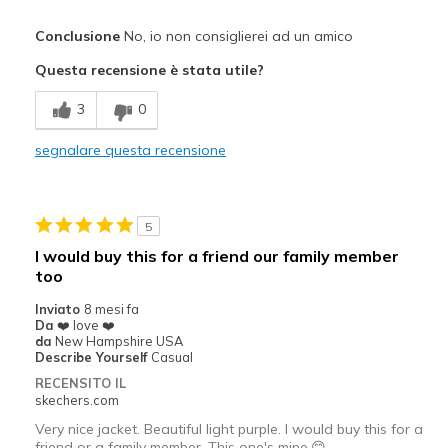
Difetti
Conclusione
No, io non consiglierei ad un amico
Poor Quality
Questa recensione è stata utile?
Wear Out Quickly
3
0
Sizing
Feels full size too small
segnalare questa recensione
View On Shoes
Shoes are for Wearing
5
I would buy this for a friend our family member
too
Inviato
8 mesi fa
Da
❤️ love ❤️
da
New Hampshire USA
Describe Yourself
Casual
RECENSITO IL
skechers.com
Very nice jacket. Beautiful light purple. I would buy this for a
friend or a family member. This one's mine.😊