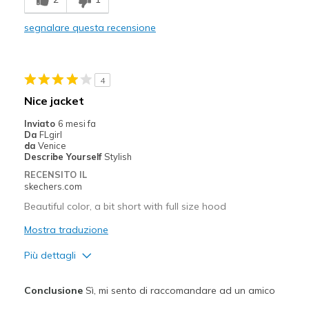
Comfortable
segnalare questa recensione
Migliori Utilizzi:
Special Occasions
4
Width
Feels true to width
Nice jacket
Sizing
Feels half size too small
Inviato
6 mesi fa
Da
FLgirl
da
Venice
Describe Yourself
Stylish
RECENSITO IL
skechers.com
Beautiful color, a bit short with full size hood
Mostra traduzione
Più dettagli
Pregi
Conclusione
Sì, mi sento di raccomandare ad un amico
Attractive Design