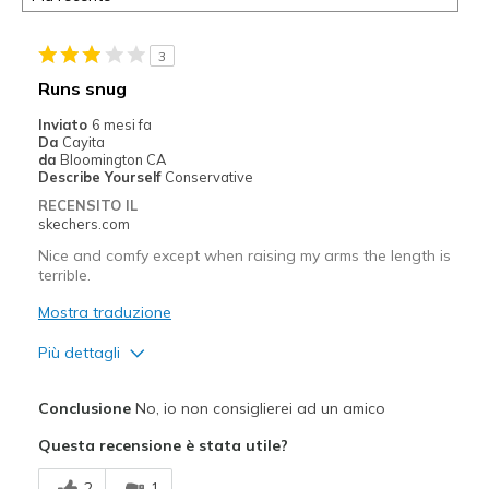
3
Runs snug
Inviato
6 mesi fa
Da
Cayita
da
Bloomington CA
Describe Yourself
Conservative
RECENSITO IL
skechers.com
Nice and comfy except when raising my arms the length is
terrible.
Mostra traduzione
Più dettagli
Pregi
Conclusione
No, io non consiglierei ad un amico
Attractive Design
Questa recensione è stata utile?
Breathe Well
2
1