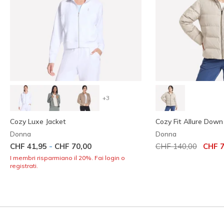
+3
Cozy Luxe Jacket
Cozy Fit Allure Down
Donna
Donna
Prezzo ridotto da
per
-
CHF 41,95
CHF 70,00
CHF 140,00
CHF 7
I membri risparmiano il 20%. Fai login o
registrati.