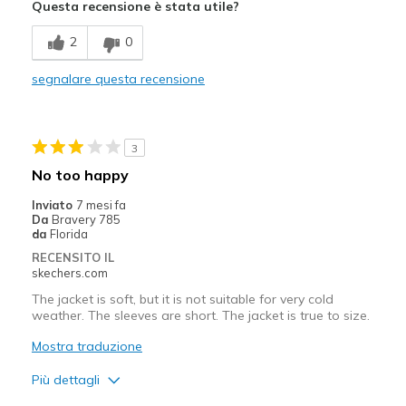
Questa recensione è stata utile?
Migliori Utilizzi:
2
0
Casual Wear
segnalare questa recensione
Width
Feels too narrow
Sizing
Feels half size too small
View On Shoes
Shoes are for Wearing
3
No too happy
Inviato
7 mesi fa
Da
Bravery 785
da
Florida
RECENSITO IL
skechers.com
The jacket is soft, but it is not suitable for very cold
weather. The sleeves are short. The jacket is true to size.
Mostra traduzione
Più dettagli