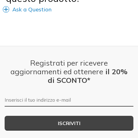
Travel
Ask a Question
Width
Feels true to width
Sizing
Feels true to size
Registrati per ricevere
aggiornamenti ed ottenere
il 20%
di SCONTO*
E-mail
ISCRIVITI