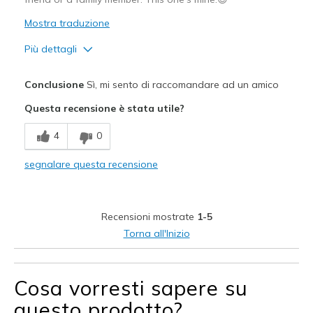
Mostra traduzione
Più dettagli
Pregi
Conclusione
Sì, mi sento di raccomandare ad un amico
Attractive Design
Questa recensione è stata utile?
Breathe Well
4
0
Comfortable
segnalare questa recensione
Durable
Stylish
Recensioni mostrate
1-5
Migliori Utilizzi:
Torna all'Inizio
Casual Wear
Going Out
Cosa vorresti sapere su
questo prodotto?
Special Occasions