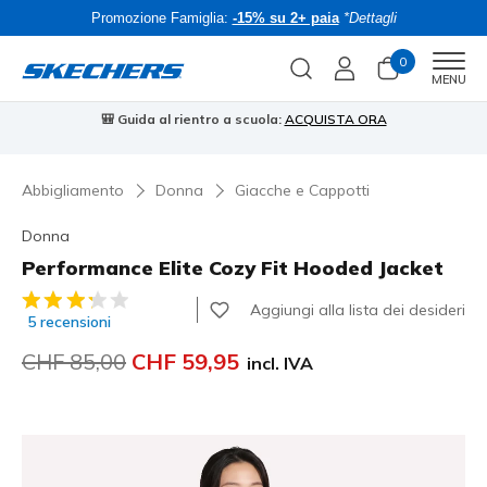
Promozione Famiglia:
-15% su 2+ paia
*Dettagli
0
Men
MENU
⭐
Skechers VIP:
reso gratuito entro 45 giorni per i memberi
Iscriviti
⭐
Abbigliamento
Donna
Giacche e Cappotti
Donna
Performance Elite Cozy Fit Hooded Jacket
Valutazione cliente 3.3 su 5
Aggiungi alla lista dei desideri
5 recensioni
Prezzo ridotto da
CHF 85,00
per
CHF 59,95
incl. IVA