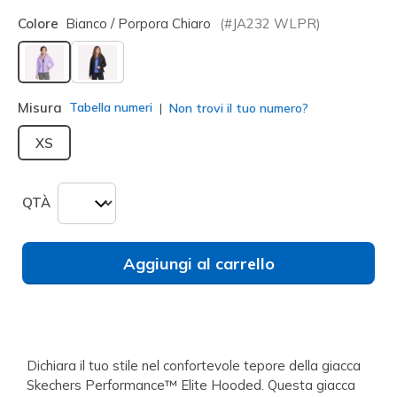
Colore
Bianco / Porpora Chiaro
(#
JA232
WLPR
)
selezionato
Misura
Tabella numeri
Non trovi il tuo numero?
XS
QTÀ
Aggiungi al carrello
Dichiara il tuo stile nel confortevole tepore della giacca
Skechers Performance™ Elite Hooded. Questa giacca