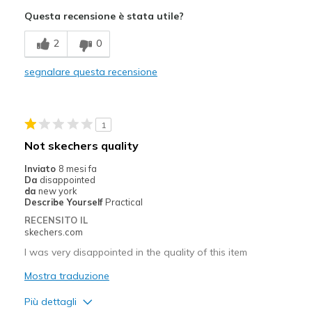
Pregi
Questa recensione è stata utile?
Stylish
2
0
Migliori Utilizzi:
segnalare questa recensione
Casual Wear
Width
Feels true to width
Sizing
Feels true to size
1
Not skechers quality
Inviato
8 mesi fa
Da
disappointed
da
new york
Describe Yourself
Practical
RECENSITO IL
skechers.com
I was very disappointed in the quality of this item
Mostra traduzione
Più dettagli