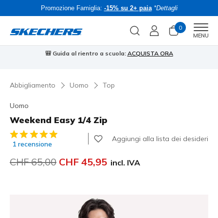
Promozione Famiglia:
-15% su 2+ paia
*Dettagli
0
Men
MENU
🎒 Guida al rientro a scuola:
ACQUISTA ORA
⭐
Abbigliamento
Uomo
Top
Uomo
Weekend Easy 1/4 Zip
Valutazione cliente 3.2 su 5
Aggiungi alla lista dei desideri
1 recensione
Prezzo ridotto da
CHF 65,00
per
CHF 45,95
incl. IVA