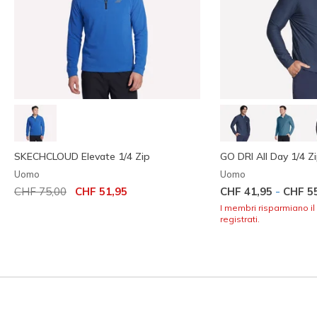
SKECHCLOUD Elevate 1/4 Zip
GO DRI All Day 1/4 Z
Uomo
Uomo
Prezzo ridotto da
per
-
CHF 75,00
CHF 51,95
CHF 41,95
CHF 5
I membri risparmiano il
registrati.