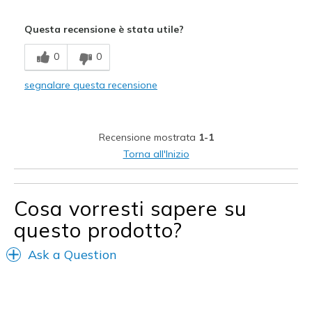
Pregi
Questa recensione è stata utile?
Breathe Well
0
0
Comfortable
segnalare questa recensione
Stylish
Migliori Utilizzi:
Recensione mostrata
1-1
Casual Wear
Torna all'Inizio
Sizing
Feels true to size
Cosa vorresti sapere su
questo prodotto?
Ask a Question