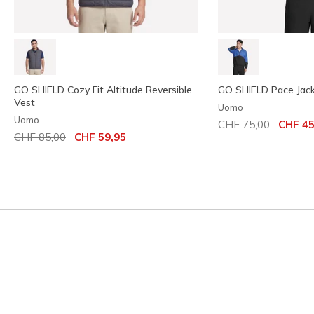
GO SHIELD Cozy Fit Altitude Reversible
GO SHIELD Pace Jac
Vest
Uomo
Uomo
Prezzo ridotto da
per
CHF 75,00
CHF 45
Prezzo ridotto da
per
CHF 85,00
CHF 59,95