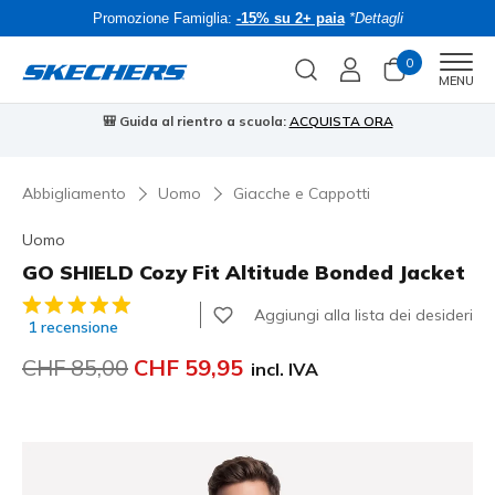
Promozione Famiglia:
-15% su 2+ paia
*Dettagli
0
Men
MENU
🎒 Guida al rientro a scuola:
ACQUISTA ORA
⭐
Abbigliamento
Uomo
Giacche e Cappotti
Uomo
GO SHIELD Cozy Fit Altitude Bonded Jacket
Valutazione cliente 4.2 su 5
Aggiungi alla lista dei desideri
1 recensione
Prezzo ridotto da
CHF 85,00
per
CHF 59,95
incl. IVA