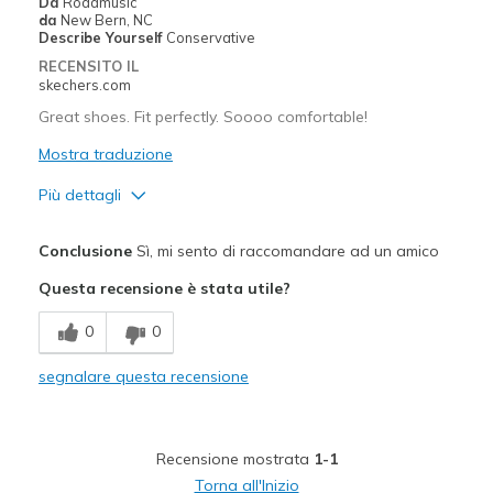
Da
Roadmusic
da
New Bern, NC
Describe Yourself
Conservative
RECENSITO IL
skechers.com
Great shoes. Fit perfectly. Soooo comfortable!
Mostra traduzione
Più dettagli
Pregi
Conclusione
Sì, mi sento di raccomandare ad un amico
Attractive Design
Questa recensione è stata utile?
Comfortable
0
0
Durable
segnalare questa recensione
Stylish
Migliori Utilizzi:
Recensione mostrata
1-1
Casual Wear
Torna all'Inizio