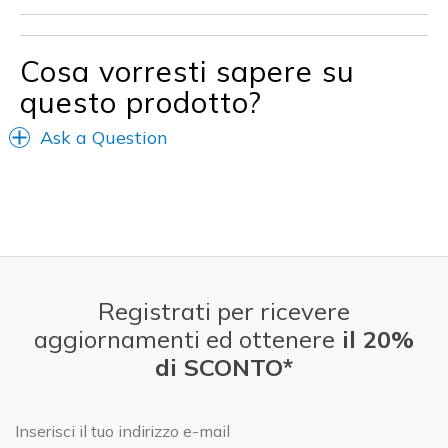
Going Out
Travel
Cosa vorresti sapere su
questo prodotto?
Width
Feels true to width
Sizing
Feels true to size
Ask a Question
View On Shoes
I'm Really Into Shoes
Registrati per ricevere
aggiornamenti ed ottenere
il 20%
di SCONTO*
E-mail