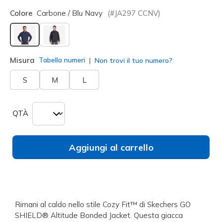
Colore
Carbone / Blu Navy
(#
JA297
CCNV
)
selezionato
Misura
Tabella numeri
Non trovi il tuo numero?
S
M
L
QTÀ
Aggiungi al carrello
Rimani al caldo nello stile Cozy Fit™ di Skechers GO
SHIELD® Altitude Bonded Jacket. Questa giacca