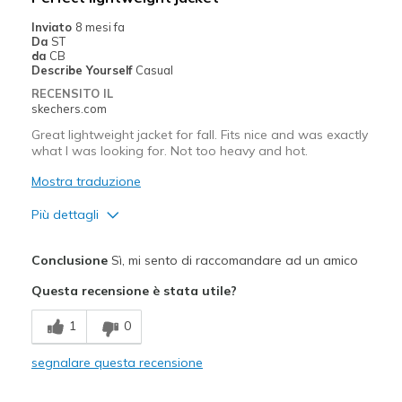
Casual Wear
Inviato
8 mesi fa
Da
ST
Going Out
da
CB
Describe Yourself
Casual
Special Occasions
RECENSITO IL
skechers.com
Travel
Great lightweight jacket for fall. Fits nice and was exactly
what I was looking for. Not too heavy and hot.
Width
Feels true to width
Sizing
Feels true to size
Mostra traduzione
Più dettagli
Pregi
Conclusione
Sì, mi sento di raccomandare ad un amico
Comfortable
Questa recensione è stata utile?
Stylish
1
0
Migliori Utilizzi:
segnalare questa recensione
Casual Wear