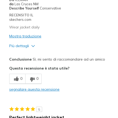
da
Las Cruces NM
Describe Yourself
Conservative
RECENSITO IL
skechers.com
Wear jacket daily
Mostra traduzione
Più dettagli
Pregi
Conclusione
Sì, mi sento di raccomandare ad un amico
Attractive Design
Questa recensione è stata utile?
Breathe Well
0
0
Comfortable
segnalare questa recensione
Durable
Stylish
5
Migliori Utilizzi:
Perfect lightweight jacket