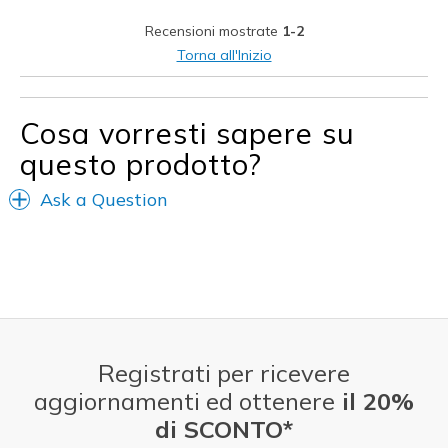
Width
Feels true to width
Recensioni mostrate
1-2
Sizing
Feels true to size
Torna all'Inizio
View On Shoes
I'm Into Shoes
Cosa vorresti sapere su
questo prodotto?
Ask a Question
Registrati per ricevere
aggiornamenti ed ottenere
il 20%
di SCONTO*