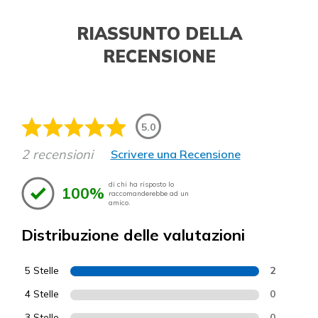
RIASSUNTO DELLA
RECENSIONE
5.0
2 recensioni
Scrivere una Recensione
di chi ha risposto lo
100%
raccomanderebbe ad un
amico.
Distribuzione delle valutazioni
5 Stelle
2
4 Stelle
0
3 Stelle
0