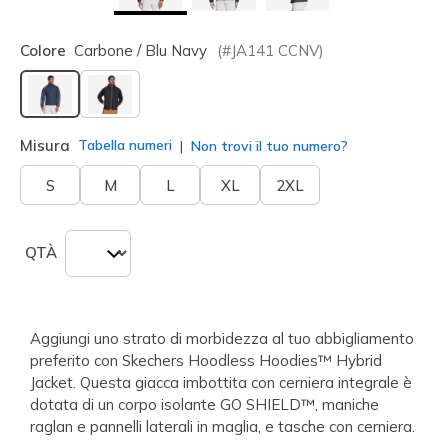
Colore
Carbone / Blu Navy
(#
JA141
CCNV
)
selezionato
Misura
Tabella numeri
Non trovi il tuo numero?
S
M
L
XL
2XL
QTÀ
Aggiungi uno strato di morbidezza al tuo abbigliamento
preferito con Skechers Hoodless Hoodies™ Hybrid
Jacket. Questa giacca imbottita con cerniera integrale è
dotata di un corpo isolante GO SHIELD™, maniche
raglan e pannelli laterali in maglia, e tasche con cerniera.