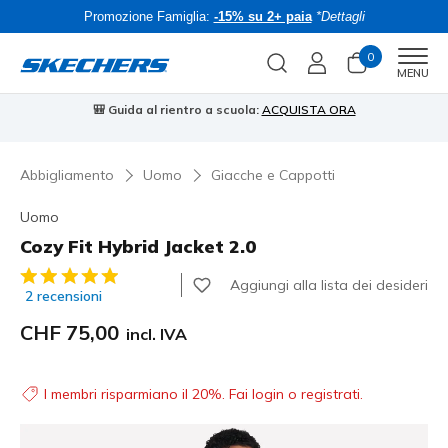
Promozione Famiglia:
-15% su 2+ paia
*Dettagli
0
Men
MENU
🎒 Guida al rientro a scuola:
ACQUISTA ORA
⭐
Abbigliamento
Uomo
Giacche e Cappotti
Uomo
Cozy Fit Hybrid Jacket 2.0
Valutazione cliente 5 su 5
Aggiungi alla lista dei desideri
2 recensioni
CHF 75,00
incl. IVA
I membri risparmiano il 20%. Fai login o registrati.