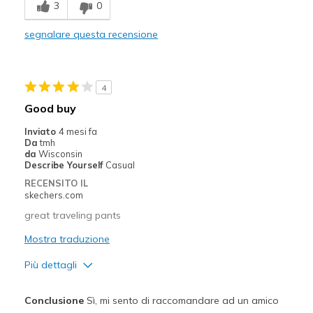
3
0
Durable
segnalare questa recensione
Migliori Utilizzi:
Casual Wear
4
Travel
Good buy
Width
Feels true to width
Inviato
4 mesi fa
Da
tmh
Sizing
Feels true to size
da
Wisconsin
Describe Yourself
Casual
RECENSITO IL
skechers.com
great traveling pants
Mostra traduzione
Più dettagli
Pregi
Conclusione
Sì, mi sento di raccomandare ad un amico
Attractive Design