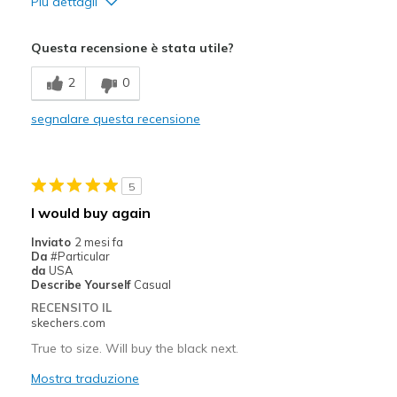
Più dettagli
Pregi
Questa recensione è stata utile?
Attractive Design
2
0
Breathe Well
segnalare questa recensione
Comfortable
Durable
5
Stylish
I would buy again
Migliori Utilizzi:
Inviato
2 mesi fa
Da
#Particular
Casual Wear
da
USA
Describe Yourself
Casual
Going Out
RECENSITO IL
skechers.com
Travel
True to size. Will buy the black next.
Width
Feels true to width
Mostra traduzione
Sizing
Feels true to size