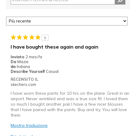
5
I have bought these again and again
Inviato
2 mesi fa
Da
Mazie
da
Indiana
Describe Yourself
Casual
RECENSITO IL
skechers.com
I have worn these pants for 10 hrs on the plane. Great in an
airport. Never wrinkled and was a true size fit. I loved them
so much I bought another pair.I have a few nicer blouses
that I have paired with the pants. Buy and try. You will love
them.
Mostra traduzione