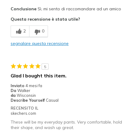
Pregi
Conclusione
Sì, mi sento di raccomandare ad un amico
Breathe Well
Questa recensione è stata utile?
Comfortable
2
0
Stylish
segnalare questa recensione
Migliori Utilizzi:
Casual Wear
5
Going Out
Glad I bought this item.
Width
Feels true to width
Inviato
4 mesi fa
Da
Walker
Sizing
Feels true to size
da
Wisconsin
Describe Yourself
Casual
RECENSITO IL
skechers.com
These will be my everyday pants. Very comfortable, hold
their shape, and wash up great.