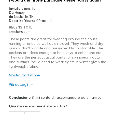
Migliori Utilizzi:
Inviato
3 mesi fa
Da
Honey
Going Out
da
Nashville, TN
Describe Yourself
Practical
Travel
RECENSITO IL
skechers.com
Width
Feels true to width
These pants are great for wearing around the house,
Sizing
Feels true to size
running errands as well as air travel. They wash and dry
quickly, don't wrinkle and are incredibly comfortable. The
pockets are deep enough to hold keys, a cell phone etc.
They are the perfect casual pants for spring/early autumn
and summer. You'd need to wear tights in winter given the
lightweight fabric.
Mostra traduzione
Più dettagli
Pregi
Conclusione
Sì, mi sento di raccomandare ad un amico
Breathe Well
Questa recensione è stata utile?
Comfortable