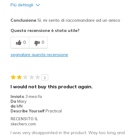
Più dettagli
Pregi
Conclusione
Sì, mi sento di raccomandare ad un amico
Comfortable
Questa recensione è stata utile?
Migliori Utilizzi:
0
0
Casual Wear
segnalare questa recensione
Going Out
Travel
2
Width
Feels true to width
I would not buy this product again.
Sizing
Feels true to size
Inviato
3 mesi fa
Da
Mary
da
MN
Describe Yourself
Practical
RECENSITO IL
skechers.com
I was very disappointed in the product. Way too long and