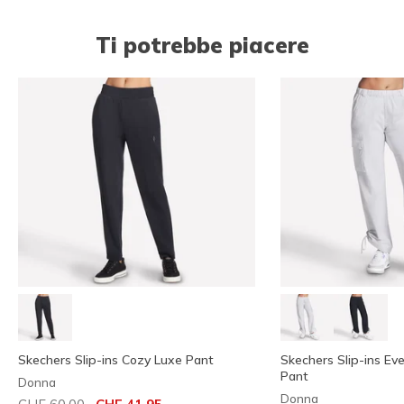
Ti potrebbe piacere
Skechers Slip-ins Cozy Luxe Pant
Skechers Slip-ins E
Pant
Donna
Donna
Prezzo ridotto da
per