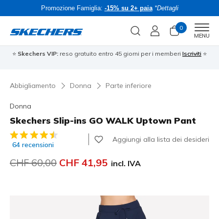
Promozione Famiglia:
-15% su 2+ paia
*Dettagli
0
Men
MENU
⭐
Skechers VIP:
reso gratuito entro 45 giorni per i memberi
Iscriviti
⭐
Abbigliamento
Donna
Parte inferiore
Donna
Skechers Slip-ins GO WALK Uptown Pant
Valutazione cliente 4.7 su 5
Aggiungi alla lista dei desideri
64 recensioni
Prezzo ridotto da
CHF 60,00
per
CHF 41,95
incl. IVA