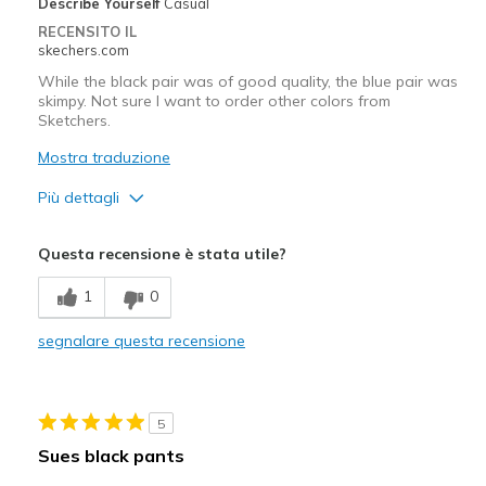
Describe Yourself
Casual
RECENSITO IL
skechers.com
While the black pair was of good quality, the blue pair was
skimpy. Not sure I want to order other colors from
Sketchers.
Mostra traduzione
Più dettagli
Pregi
Questa recensione è stata utile?
Comfortable
1
0
Difetti
segnalare questa recensione
Poor Quality
Migliori Utilizzi:
5
Casual Wear
Sues black pants