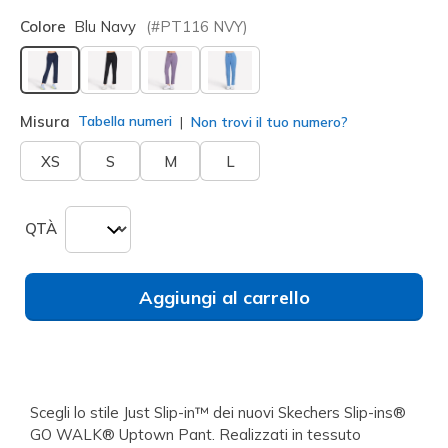
Colore
Blu Navy
(#
PT116
NVY
)
selezionato
Misura
Tabella numeri
Non trovi il tuo numero?
XS
S
M
L
QTÀ
Aggiungi al carrello
Scegli lo stile Just Slip-in™ dei nuovi Skechers Slip-ins®
GO WALK® Uptown Pant. Realizzati in tessuto