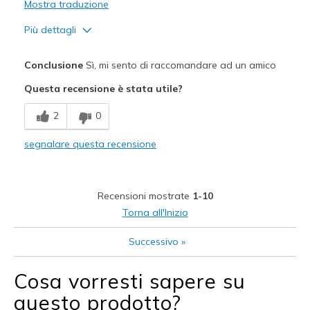
Mostra traduzione
Più dettagli
Pregi
Conclusione
Sì, mi sento di raccomandare ad un amico
Well made.
Questa recensione è stata utile?
Migliori Utilizzi:
2
0
Casual Wear
segnalare questa recensione
Going Out
Travel
Recensioni mostrate
1-10
Width
Feels true to width
Torna all'Inizio
Sizing
Feels true to size
Successivo
»
Cosa vorresti sapere su
questo prodotto?