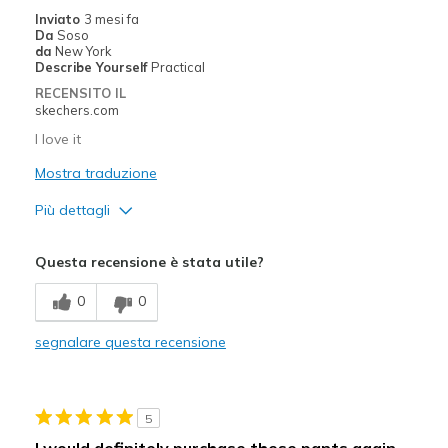
Difetti
Inviato
3 mesi fa
Da
Soso
Need Break In
da
New York
Describe Yourself
Practical
Migliori Utilizzi:
RECENSITO IL
skechers.com
Casual Wear
I love it
Width
Feels true to width
Mostra traduzione
Sizing
Feels true to size
Più dettagli
Pregi
Questa recensione è stata utile?
Breathe Well
0
0
Comfortable
segnalare questa recensione
Durable
Difetti
5
Wear Out Quickly
I would definitely purchase these pants again