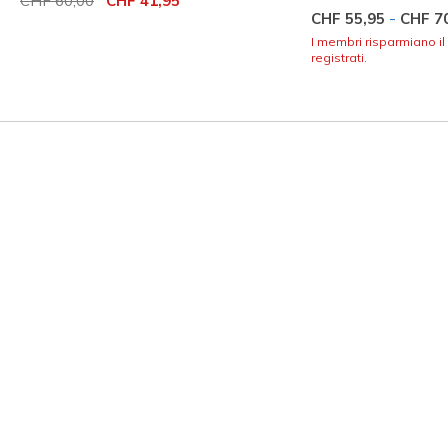
CHF 60,00
CHF 41,95
-
CHF 55,95
CHF 7
I membri risparmiano il
registrati.