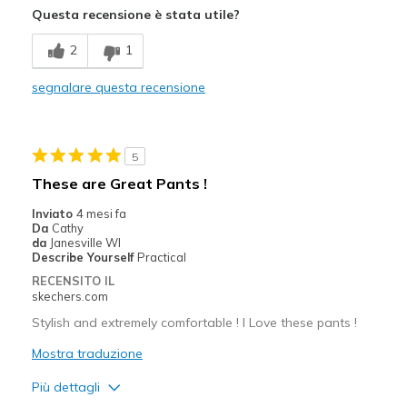
Questa recensione è stata utile?
Durable
2
1
Stylish
segnalare questa recensione
Migliori Utilizzi:
Casual Wear
5
Width
Feels true to width
These are Great Pants !
Sizing
Feels true to size
Inviato
4 mesi fa
View On Shoes
Shoes are for Wearing
Da
Cathy
da
Janesville WI
Describe Yourself
Practical
RECENSITO IL
skechers.com
Stylish and extremely comfortable ! I Love these pants !
Mostra traduzione
Più dettagli