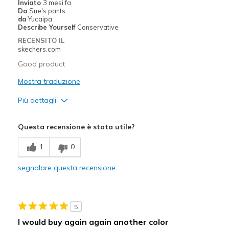
Inviato
3 mesi fa
Da
Sue's pants
da
Yucaipa
Describe Yourself
Conservative
RECENSITO IL
skechers.com
Good product
Mostra traduzione
Più dettagli
Pregi
Questa recensione è stata utile?
Attractive Design
1
0
Breathe Well
segnalare questa recensione
Comfortable
Durable
5
Stylish
I would buy again again another color