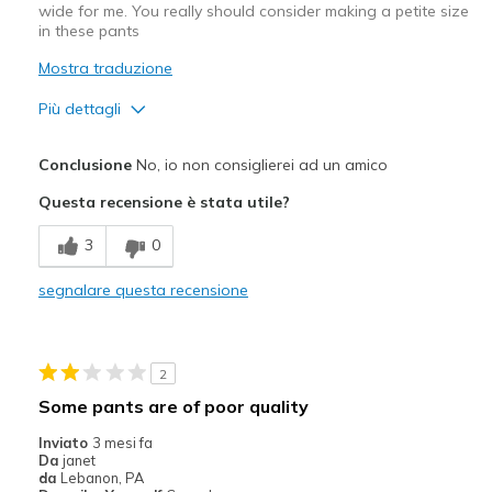
wide for me. You really should consider making a petite size
in these pants
Mostra traduzione
Più dettagli
Pregi
Conclusione
No, io non consiglierei ad un amico
Fabric was way too thin
Questa recensione è stata utile?
Width
Feels too wide
3
0
Sizing
Feels full size too big
segnalare questa recensione
2
Some pants are of poor quality
Inviato
3 mesi fa
Da
janet
da
Lebanon, PA