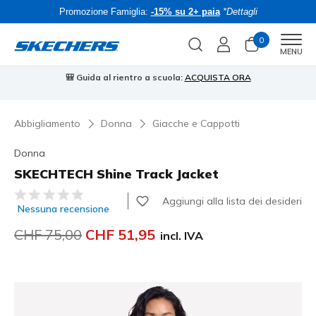
Promozione Famiglia:
-15% su 2+ paia
*Dettagli
0
Men
MENU
🎒 Guida al rientro a scuola:
ACQUISTA ORA
⭐
Abbigliamento
Donna
Giacche e Cappotti
Donna
SKECHTECH Shine Track Jacket
Valutazione cliente 3.7 su 5
Aggiungi alla lista dei desideri
Nessuna recensione
Prezzo ridotto da
CHF 75,00
per
CHF 51,95
incl. IVA