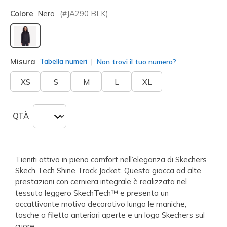
Colore
Nero
(#
JA290
BLK
)
selezionato
Misura
Tabella numeri
Non trovi il tuo numero?
XS
S
M
L
XL
QTÀ
Tieniti attivo in pieno comfort nell’eleganza di Skechers
Skech Tech Shine Track Jacket. Questa giacca ad alte
prestazioni con cerniera integrale è realizzata nel
tessuto leggero SkechTech™ e presenta un
accattivante motivo decorativo lungo le maniche,
tasche a filetto anteriori aperte e un logo Skechers sul
cuore.