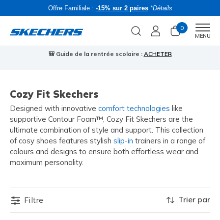
Offre Familiale :
-15% sur 2 paires
*Détails
0
Men
MENU
🎒 Guide de la rentrée scolaire :
ACHETER
⭐
Cozy Fit Skechers
Designed with innovative
comfort technologies
like
supportive Contour Foam™, Cozy Fit Skechers are the
ultimate combination of style and support. This collection
of cosy shoes features stylish
slip-in
trainers in a range of
colours and designs to ensure both effortless wear and
maximum personality.
Trier par
Filtre