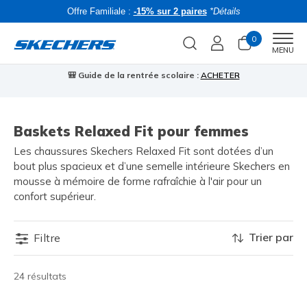
Offre Familiale :
-15% sur 2 paires
*Détails
0
Men
MENU
🎒 Guide de la rentrée scolaire :
ACHETER
⭐
Baskets Relaxed Fit pour femmes
Les chaussures Skechers Relaxed Fit sont dotées d’un
bout plus spacieux et d’une semelle intérieure Skechers en
mousse à mémoire de forme rafraîchie à l'air pour un
confort supérieur.
Trier par
Filtre
24 résultats