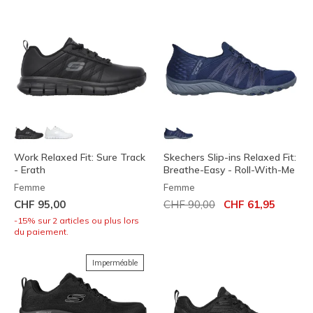
Work Relaxed Fit: Sure Track
Skechers Slip-ins Relaxed Fit:
- Erath
Breathe-Easy - Roll-With-Me
Femme
Femme
Prix réduit de
à
CHF 95,00
CHF 90,00
CHF 61,95
-15% sur 2 articles ou plus lors
du paiement.
Imperméable