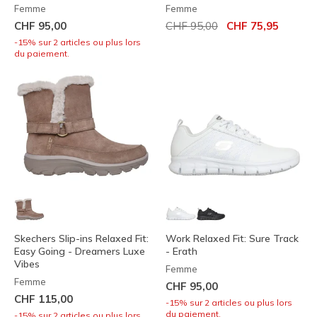
Femme
Femme
Prix réduit de
à
CHF 95,00
CHF 95,00
CHF 75,95
-15% sur 2 articles ou plus lors
du paiement.
Skechers Slip-ins Relaxed Fit:
Work Relaxed Fit: Sure Track
Easy Going - Dreamers Luxe
- Erath
Vibes
Femme
Femme
CHF 95,00
CHF 115,00
-15% sur 2 articles ou plus lors
du paiement.
-15% sur 2 articles ou plus lors