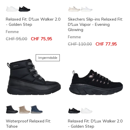
Relaxed Fit: D'Lux Walker 2.0
Skechers Slip-ins Relaxed Fit:
- Golden Step
D'Lux Vapor - Evening
Glowing
Femme
Femme
Prix réduit de
à
CHF 95,00
CHF 75,95
Prix réduit de
à
CHF 110,00
CHF 77,95
Imperméable
Waterproof Relaxed Fit:
Relaxed Fit: D'Lux Walker 2.0
Tahoe
- Golden Step