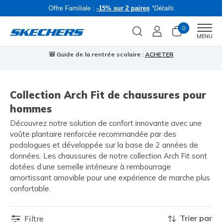
Offre Familiale :
-15% sur 2 paires
*Détails
0
Men
MENU
🎒 Guide de la rentrée scolaire :
ACHETER
⭐
Collection Arch Fit de chaussures pour
hommes
Découvrez notre solution de confort innovante avec une
voûte plantaire renforcée recommandée par des
podologues et développée sur la base de 2 années de
données. Les chaussures de notre collection Arch Fit sont
dotées d’une semelle intérieure à rembourrage
amortissant amovible pour une expérience de marche plus
confortable.
Trier par
Filtre