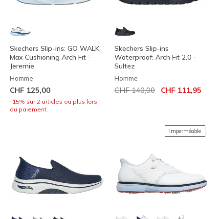
Skechers Slip-ins: GO WALK
Skechers Slip-ins
Max Cushioning Arch Fit -
Waterproof: Arch Fit 2.0 -
Jeremie
Sultez
Homme
Homme
Prix réduit de
à
CHF 125,00
CHF 140,00
CHF 111,95
-15% sur 2 articles ou plus lors
du paiement.
Imperméable
+2