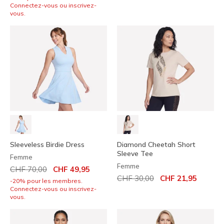
Connectez-vous ou inscrivez-
vous.
Sleeveless Birdie Dress
Diamond Cheetah Short
Sleeve Tee
Femme
Femme
Prix réduit de
à
CHF 70,00
CHF 49,95
Prix réduit de
à
CHF 30,00
CHF 21,95
-20% pour les membres.
Connectez-vous ou inscrivez-
vous.