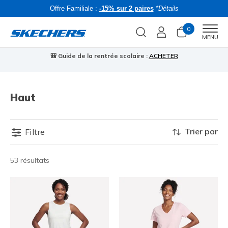
Offre Familiale :
-15% sur 2 paires
*Détails
0
Men
MENU
🎒 Guide de la rentrée scolaire :
ACHETER
⭐
Haut
Trier par
Filtre
53 résultats