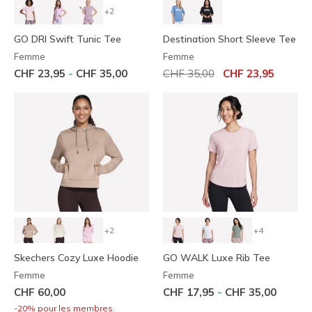
+2
GO DRI Swift Tunic Tee
Destination Short Sleeve Tee
Femme
Femme
Prix réduit de
à
-
CHF 23,95
CHF 35,00
CHF 35,00
CHF 23,95
+2
+4
Skechers Cozy Luxe Hoodie
GO WALK Luxe Rib Tee
Femme
Femme
-
CHF 60,00
CHF 17,95
CHF 35,00
-20% pour les membres.