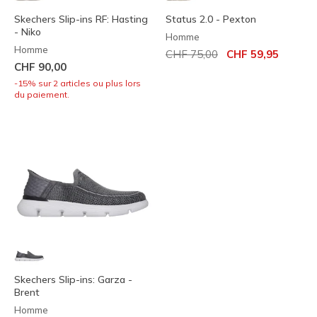
Skechers Slip-ins RF: Hasting
Status 2.0 - Pexton
- Niko
Homme
Homme
Prix réduit de
à
CHF 75,00
CHF 59,95
CHF 90,00
-15% sur 2 articles ou plus lors
du paiement.
Skechers Slip-ins: Garza -
Brent
Homme