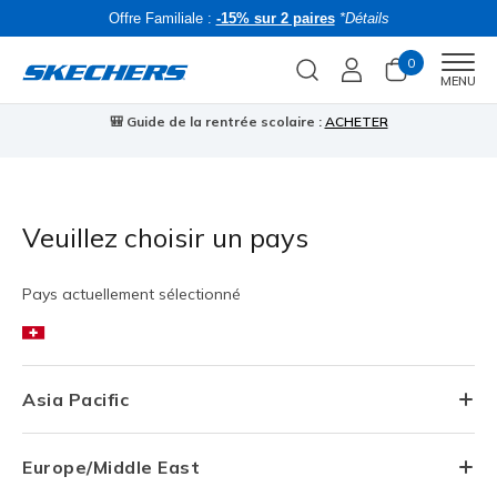
Offre Familiale :
-15% sur 2 paires
*Détails
0
Men
MENU
🎒 Guide de la rentrée scolaire :
ACHETER
⭐
Veuillez choisir un pays
Pays actuellement sélectionné
Asia Pacific
Europe/Middle East