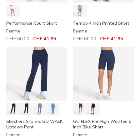
Performance Court Skort
Tempo 4 Inch Printed Short
Femme
Femme
Prix réduit de
à
Prix réduit de
à
CHF 60,00
CHF 41,95
CHF 60,00
CHF 41,95
Skechers Slip-ins GO WALK
GO FLEX RIB High Waisted 8
Uptown Pant
Inch Bike Short
Femme
Femme