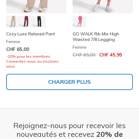
Cozy Luxe Relaxed Pant
GO WALK Rib Mix High
Waisted 7/8 Legging
Femme
Femme
CHF 65,00
Prix réduit de
à
CHF 65,00
CHF 45,95
-20% pour les membres.
Connectez-vous ou inscrivez-
vous.
CHARGER PLUS
Rejoignez-nous pour recevoir les
nouveautés et recevez
20% de