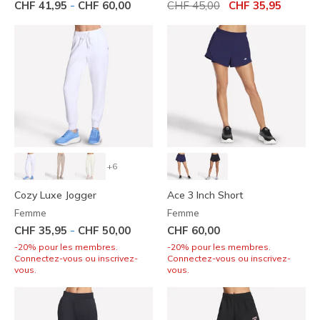
Prix réduit de
à
-
CHF 41,95
CHF 60,00
CHF 45,00
CHF 35,95
+6
Cozy Luxe Jogger
Ace 3 Inch Short
Femme
Femme
-
CHF 35,95
CHF 50,00
CHF 60,00
-20% pour les membres.
-20% pour les membres.
Connectez-vous ou inscrivez-
Connectez-vous ou inscrivez-
vous.
vous.