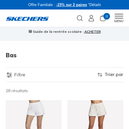
Offre Familiale :
-15% sur 2 paires
*Détails
0
Men
MENU
🎒 Guide de la rentrée scolaire :
ACHETER
⭐
Bas
Trier par
Filtre
28 résultats