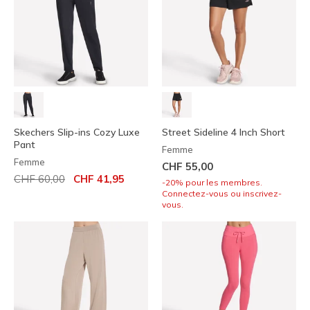
Skechers Slip-ins Cozy Luxe
Street Sideline 4 Inch Short
Pant
Femme
Femme
CHF 55,00
Prix réduit de
à
CHF 60,00
CHF 41,95
-20% pour les membres.
Connectez-vous ou inscrivez-
vous.